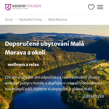
Úvod
Východní Čechy
Malá Morava
Doporučené ubytování Malá
Morava a okolí
wellness a relax
Chcete si užít pár dní odpočinku a rozmazlování? Zkuste
wellness pobyt v hotelu a dopřejte si relaxační dovolenou s
tou nejlepší péčí. Vyberte si ubytování v oblasti Malá
Morava, které splní vaše očekávání a přinese vám
Zobrazit více
skutečnou pohodu. Vychutnejte si bezstarostné chvíle ve
wellness centru v sauně nebo si dopřejte masáž, která uleví