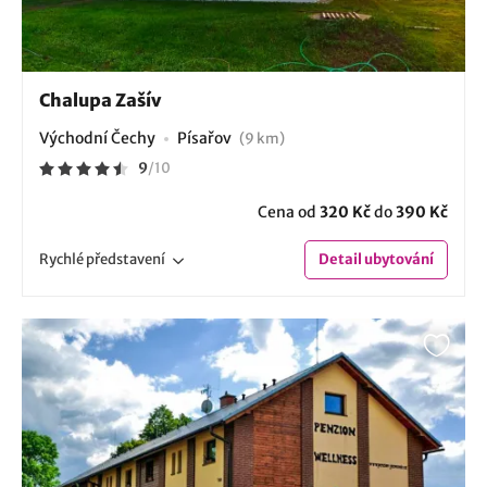
Chalupa Zašív
Východní Čechy
Písařov
(9 km)
9
/
10
Cena od
320 Kč
do
390 Kč
Rychlé
představení
Detail
ubytování