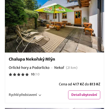
Chalupa Nekořský Mlýn
Orlické hory a Podorlicko
Nekoř
(21 km)
10
/
10
Cena od
417 Kč
do
813 Kč
Rychlé
představení
Detail
ubytování