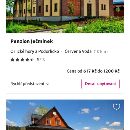
Penzion Ječmínek
Orlické hory a Podorlicko
Červená Voda
(10 km)
9
/
10
Cena od
617 Kč
do
1200 Kč
Rychlé
představení
Detail
ubytování