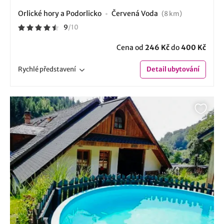
Orlické hory a Podorlicko
Červená Voda
(8 km)
9
/
10
Cena od
246 Kč
do
400 Kč
Rychlé
představení
Detail
ubytování