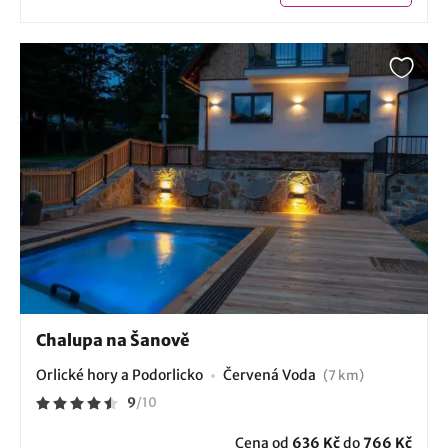
Chalupa na Šanově
Orlické hory a Podorlicko
Červená Voda
(7 km)
9
/
10
Cena od
636 Kč
do
766 Kč