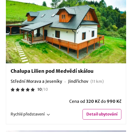
Chalupa Lilien pod Medvědí skálou
Střední Morava a Jeseníky
Jindřichov
(11 km)
10
/
10
Cena od
320 Kč
do
990 Kč
Rychlé
představení
Detail
ubytování