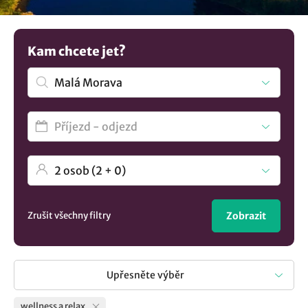
vašemu tělu. Prohlédněte si nabízené možnosti ubytování
a pokud toužíte po opravdu jedinečném zážitku,
vyzkoušejte kouzlo pivních lázní. Máte jinou představu? V
Kam chcete jet?
nabídce máme více možností
ubytování v lokalitě Malá
Morava
..
Zrušit všechny filtry
Zobrazit
Upřesněte výběr
wellness a relax