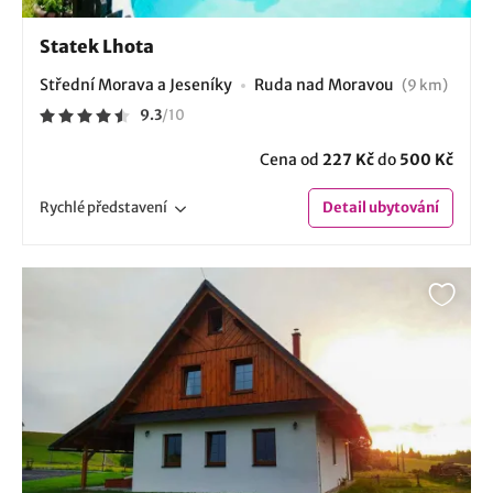
Statek Lhota
Střední Morava a Jeseníky
Ruda nad Moravou
(9 km)
9.3
/
10
Cena od
227 Kč
do
500 Kč
Rychlé
představení
Detail
ubytování