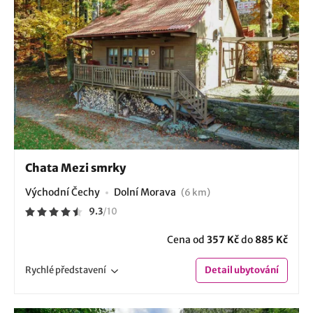
Chata Mezi smrky
Východní Čechy
Dolní Morava
(6 km)
9.3
/
10
Cena od
357 Kč
do
885 Kč
Rychlé
představení
Detail
ubytování