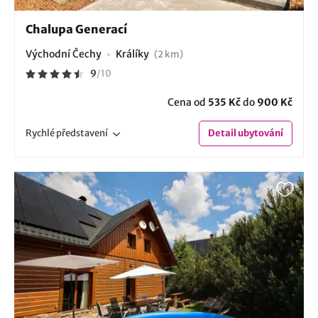
Chalupa Generací
Východní Čechy
Králíky
(2 km)
9
/
10
Cena od
535 Kč
do
900 Kč
Rychlé
představení
Detail
ubytování