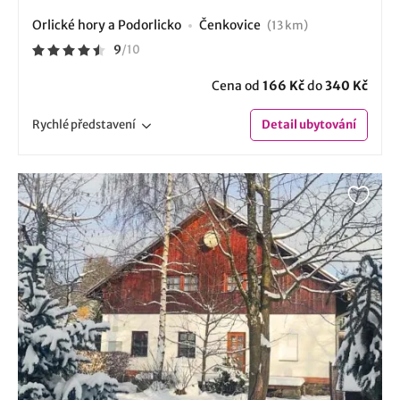
Orlické hory a Podorlicko
Čenkovice
(13 km)
9
/
10
Cena od
166 Kč
do
340 Kč
Rychlé
představení
Detail
ubytování