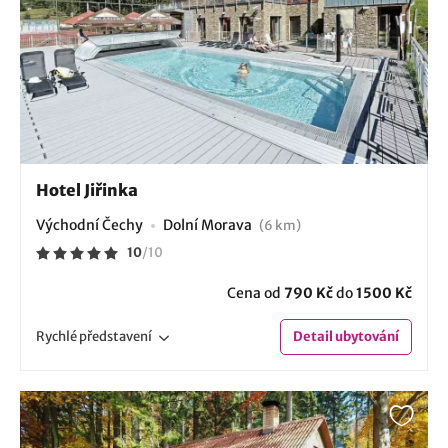
Hotel Jiřinka
Východní Čechy
Dolní Morava
(6 km)
10
/
10
Cena od
790 Kč
do
1500 Kč
Rychlé
představení
Detail
ubytování