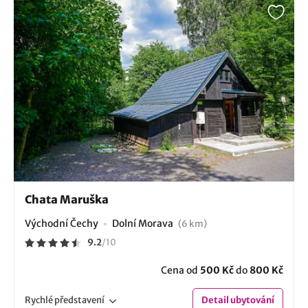
Chata Maruška
Východní Čechy
Dolní Morava
(6 km)
9.2
/
10
Cena od
500 Kč
do
800 Kč
Rychlé
představení
Detail
ubytování