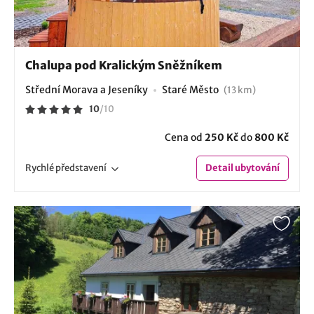
Chalupa pod Kralickým Sněžníkem
Střední Morava a Jeseníky
Staré Město
(13 km)
10
/
10
Cena od
250 Kč
do
800 Kč
Rychlé
představení
Detail
ubytování