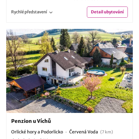
Rychlé
představení
Detail
ubytování
Penzion u Víchů
Orlické hory a Podorlicko
Červená Voda
(7 km)