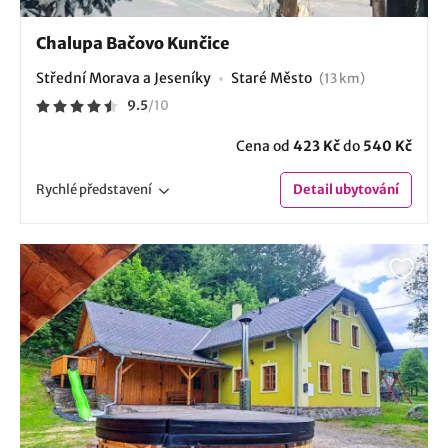
Chalupa Bačovo Kunčice
Střední Morava a Jeseníky
Staré Město
(13 km)
9.5
/
10
Cena od
423 Kč
do
540 Kč
Rychlé
představení
Detail
ubytování