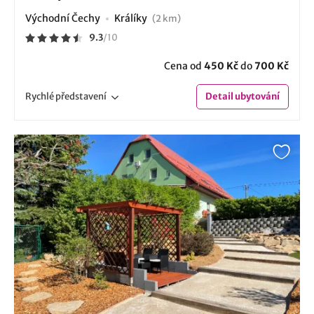
Východní Čechy
Králíky
(2 km)
9.3
/
10
Cena od
450 Kč
do
700 Kč
Rychlé
představení
Detail
ubytování