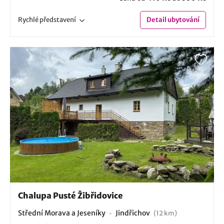
Rychlé
představení
Detail
ubytování
Chalupa Pusté Žibřidovice
Střední Morava a Jeseníky
Jindřichov
(12 km)