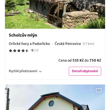
Scholzův mlýn
Orlické hory a Podorlicko
České Petrovice
(17 km)
9
/
10
Cena od
535 Kč
do
750 Kč
Rychlé
představení
Detail
ubytování