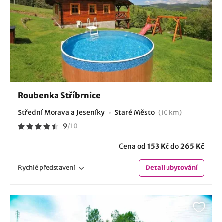
Roubenka Stříbrnice
Střední Morava a Jeseníky
Staré Město
(10 km)
9
/
10
Cena od
153 Kč
do
265 Kč
Rychlé
představení
Detail
ubytování