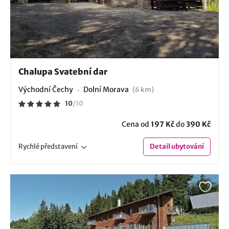
Chalupa Svatební dar
Východní Čechy
Dolní Morava
(6 km)
10
/
10
Cena od
197 Kč
do
390 Kč
Rychlé
představení
Detail
ubytování