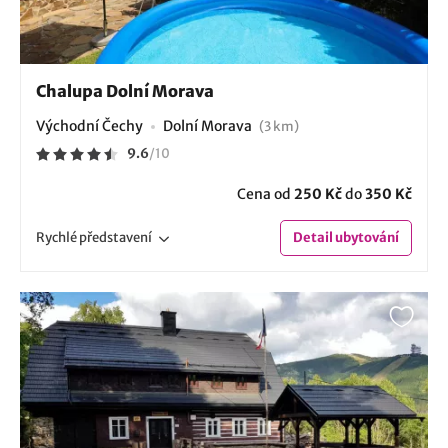
Chalupa Dolní Morava
Východní Čechy
Dolní Morava
(3 km)
9.6
/
10
Cena od
250 Kč
do
350 Kč
Rychlé
představení
Detail
ubytování