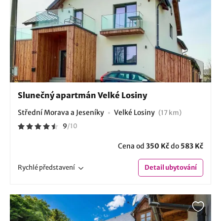
Slunečný apartmán Velké Losiny
Střední Morava a Jeseníky
Velké Losiny
(17 km)
9
/
10
Cena od
350 Kč
do
583 Kč
Rychlé
představení
Detail
ubytování