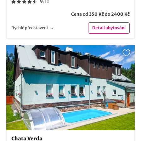
9
/
10
Cena od
350 Kč
do
2400 Kč
Rychlé
představení
Detail
ubytování
Chata Verda