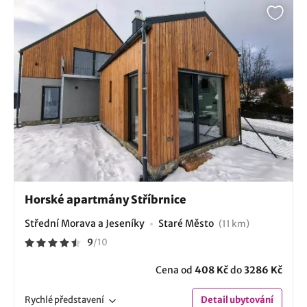
Horské apartmány Stříbrnice
Střední Morava a Jeseníky
Staré Město
(11 km)
9
/
10
Cena od
408 Kč
do
3286 Kč
Rychlé
představení
Detail
ubytování