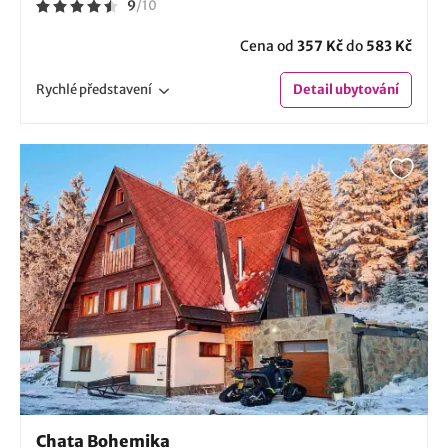
9
/
10
Cena od
357 Kč
do
583 Kč
Rychlé
představení
Detail
ubytování
Chata Bohemika