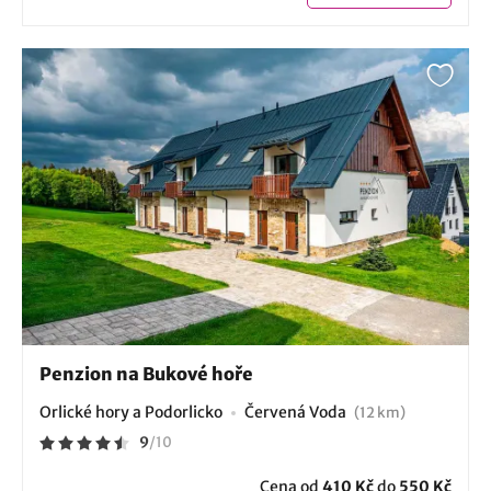
Penzion na Bukové hoře
Orlické hory a Podorlicko
Červená Voda
(12 km)
9
/
10
Cena od
410 Kč
do
550 Kč