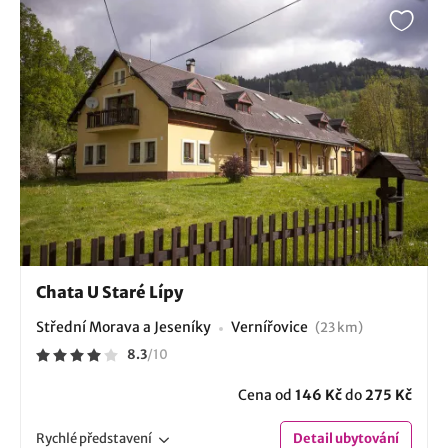
Chata U Staré Lípy
Střední Morava a Jeseníky
Vernířovice
(23 km)
8.3
/
10
Cena od
146 Kč
do
275 Kč
Rychlé
představení
Detail
ubytování