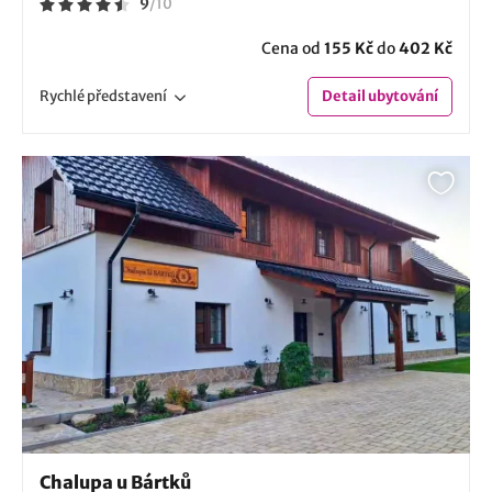
9
/
10
Cena od
155 Kč
do
402 Kč
Rychlé
představení
Detail
ubytování
Chalupa u Bártků