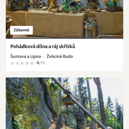
Zábavné
Pohádková dílna a ráj skřítků
Šumava a Lipno
Železná Ruda
0
/
10