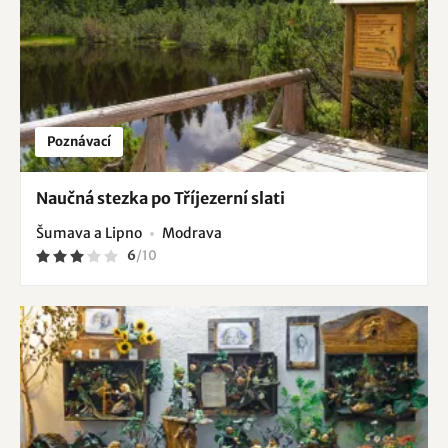
Poznávací
Naučná stezka po Tříjezerní slati
Šumava a Lipno
Modrava
6
/
10