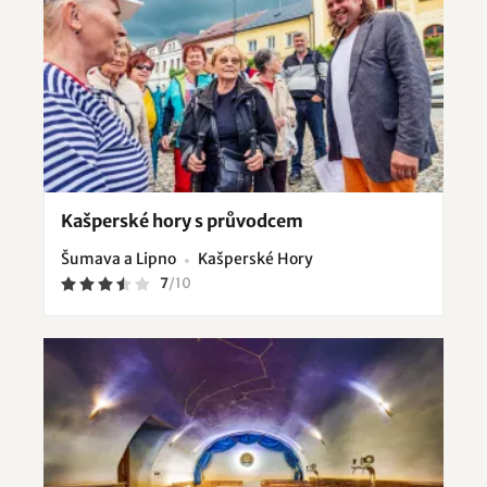
Kašperské hory s průvodcem
Šumava a Lipno
Kašperské Hory
7
/
10