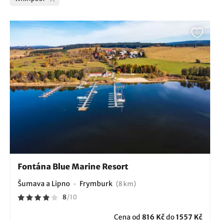
Fontána Blue Marine Resort
Šumava a Lipno
Frymburk
(8 km)
8
/
10
Cena od
816 Kč
do
1557 Kč