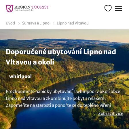
Úvod
Šumava a Lipno
Lipno nad Vltavou
Doporučené ubytování Lipno nad
Vltavou a okolí
whirlpool
Prozkoumejte nabídky ubytování s whirlpool v okolí obce
Lipno nad Vltavou a zkombinujte pobyt s relaxem.
Zapomeňte na starosti a ponořte se do teplého víření
relaxace. Vychutnejte si příjemné masáže a uvolnění s
Zobrazit více
vodními tryskami, které šetrně, ale účinně masírují vaše
tělo. Odpočiňte si ve vířivce a dopřejte si skvělý zážitek z