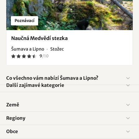
Poznávací
Naučná Medvědí stezka
Šumava a Lipno
Stožec
9
/
10
Co všechno vám nabízí Šumava a Lipno?
Další zajímavé kategorie
Země
Regiony
Obce