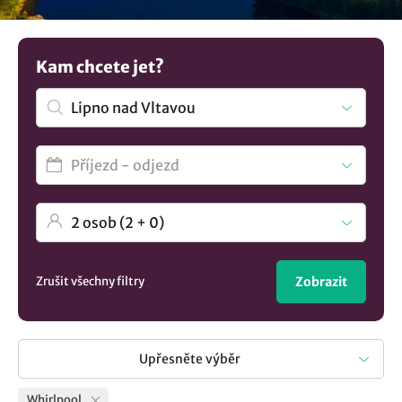
ubytování. Potřebujete více možností? Prohlédněte si více
ubytování v lokalitě Lipno nad Vltavou
..
Kam chcete jet?
Zrušit všechny filtry
Zobrazit
Upřesněte výběr
Whirlpool