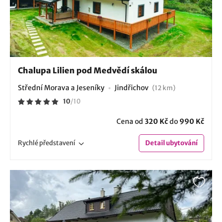
Chalupa Lilien pod Medvědí skálou
Střední Morava a Jeseníky
Jindřichov
(12 km)
10
/
10
Cena od
320 Kč
do
990 Kč
Rychlé
představení
Detail
ubytování