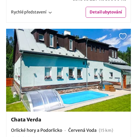
Rychlé
představení
Detail
ubytování
Chata Verda
Orlické hory a Podorlicko
Červená Voda
(15 km)