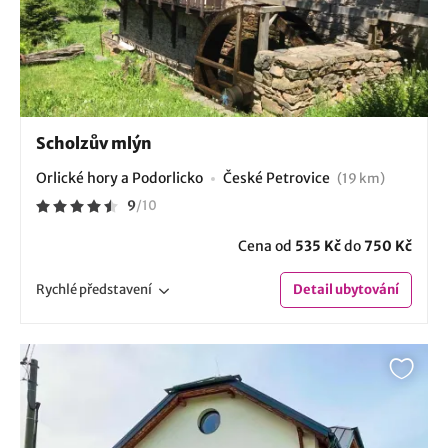
Scholzův mlýn
Orlické hory a Podorlicko
České Petrovice
(19 km)
9
/
10
Cena od
535 Kč
do
750 Kč
Rychlé
představení
Detail
ubytování