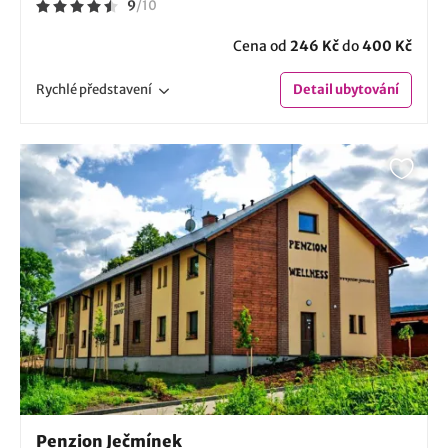
9
/
10
Cena od
246 Kč
do
400 Kč
Rychlé
představení
Detail
ubytování
Penzion Ječmínek