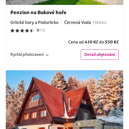
Penzion na Bukové hoře
Orlické hory a Podorlicko
Červená Voda
(18 km)
9
/
10
Cena od
410 Kč
do
550 Kč
Rychlé
představení
Detail
ubytování