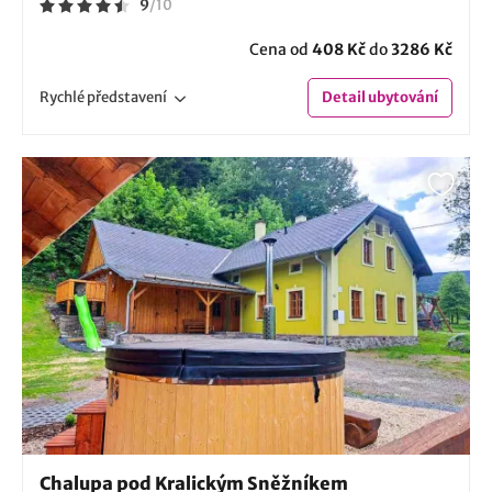
9
/
10
Cena od
408 Kč
do
3286 Kč
Rychlé
představení
Detail
ubytování
Chalupa pod Kralickým Sněžníkem