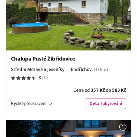
Chalupa Pusté Žibřidovice
Střední Morava a Jeseníky
Jindřichov
(13 km)
9
/
10
Cena od
357 Kč
do
583 Kč
Rychlé
představení
Detail
ubytování