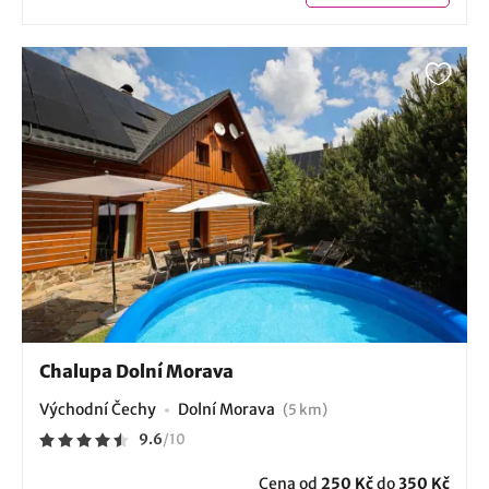
Chalupa Dolní Morava
Východní Čechy
Dolní Morava
(5 km)
9.6
/
10
Cena od
250 Kč
do
350 Kč