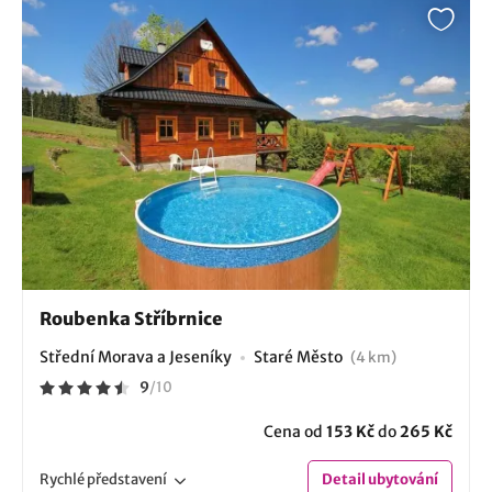
Roubenka Stříbrnice
Střední Morava a Jeseníky
Staré Město
(4 km)
9
/
10
Cena od
153 Kč
do
265 Kč
Rychlé
představení
Detail
ubytování