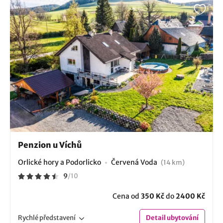
Penzion u Víchů
Orlické hory a Podorlicko
Červená Voda
(14 km)
9
/
10
Cena od
350 Kč
do
2400 Kč
Rychlé
představení
Detail
ubytování