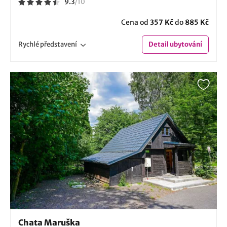
9.3
/
10
Cena od
357 Kč
do
885 Kč
Rychlé
představení
Detail
ubytování
Chata Maruška