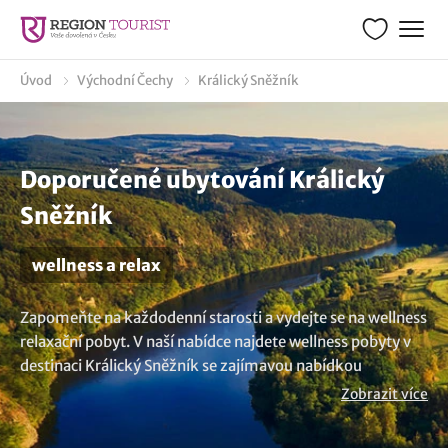
Úvod
Východní Čechy
Králický Sněžník
Doporučené ubytování Králický
Sněžník
wellness a relax
Zapomeňte na každodenní starosti a vydejte se na wellness
relaxační pobyt. V naší nabídce najdete wellness pobyty v
destinaci Králický Sněžník se zajímavou nabídkou
relaxačních zážitků. Vyberte si vhodné ubytování nebo
Zobrazit více
pobytový balíček a dopřejte si okamžiky plné odpočinku.
Vyzkoušejte některou z masáží nebo třeba lázeňskou