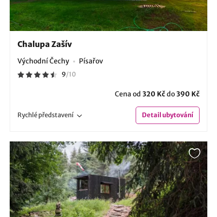
Chalupa Zašív
Východní Čechy
Písařov
9
/
10
Cena od
320 Kč
do
390 Kč
Rychlé
představení
Detail
ubytování