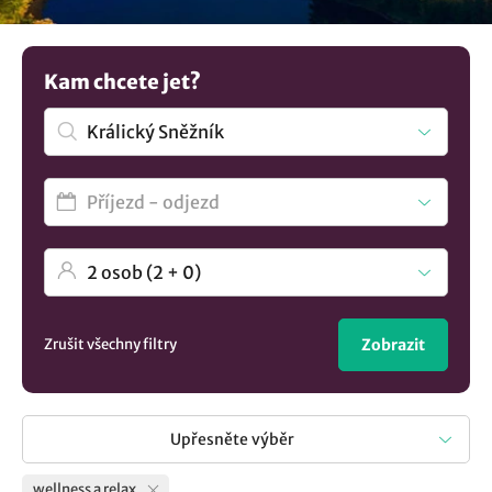
proceduru. Víte, že relax v sauně nebo vířivce pomůže
ulevit vašemu tělu? Vyberte si preferované ubytování a
vydejte se na vytoužený relaxační pobyt. Oprostíte se od
Kam chcete jet?
každodenního shonu a odpočinete si. Nevybrali jste si?
Mrkněte na všechna
ubytování v lokalitě Králický Sněžník
.
Zrušit všechny filtry
Zobrazit
Upřesněte výběr
wellness a relax