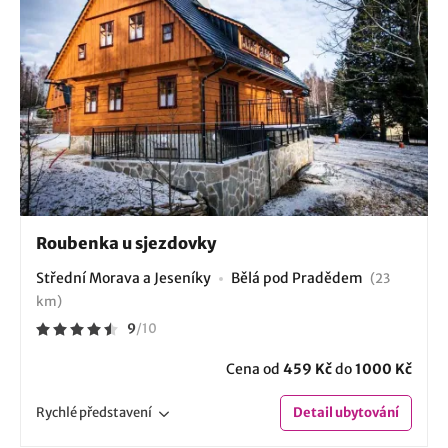
Roubenka u sjezdovky
Střední Morava a Jeseníky
Bělá pod Pradědem
(23
km)
9
/
10
Cena od
459 Kč
do
1000 Kč
Rychlé
představení
Detail
ubytování