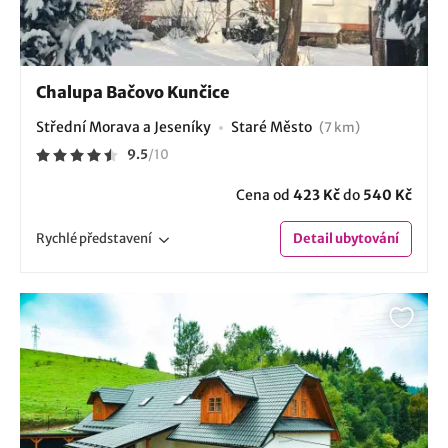
Chalupa Bačovo Kunčice
Střední Morava a Jeseníky
Staré Město
(7 km)
9.5
/
10
Cena od
423 Kč
do
540 Kč
Rychlé
představení
Detail
ubytování