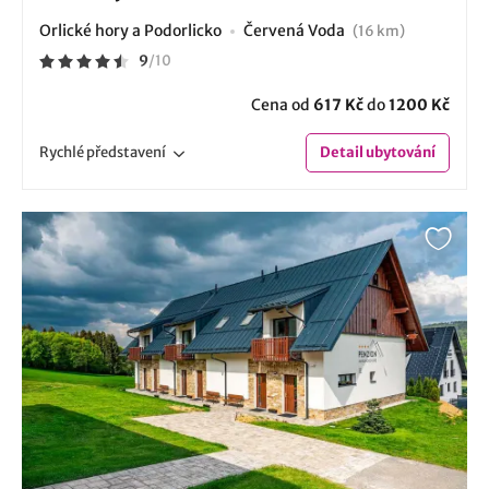
Orlické hory a Podorlicko
Červená Voda
(16 km)
9
/
10
Cena od
617 Kč
do
1200 Kč
Rychlé
představení
Detail
ubytování