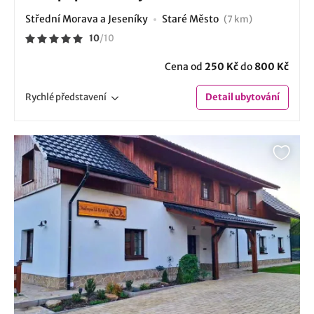
Střední Morava a Jeseníky
Staré Město
(7 km)
10
/
10
Cena od
250 Kč
do
800 Kč
Rychlé
představení
Detail
ubytování