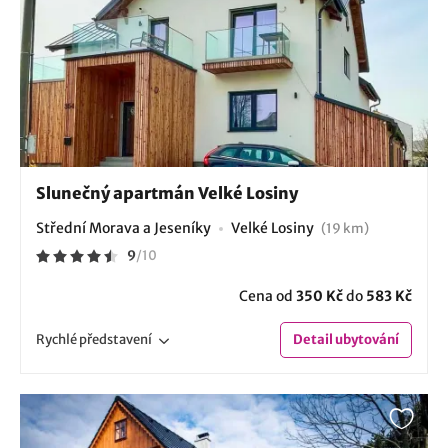
Slunečný apartmán Velké Losiny
Střední Morava a Jeseníky
Velké Losiny
(19 km)
9
/
10
Cena od
350 Kč
do
583 Kč
Rychlé
představení
Detail
ubytování