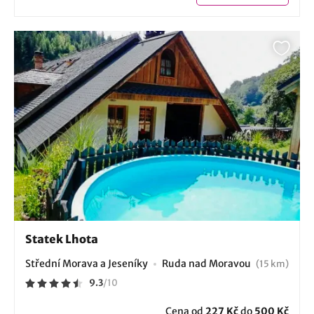
Statek Lhota
Střední Morava a Jeseníky
Ruda nad Moravou
(15 km)
9.3
/
10
Cena od
227 Kč
do
500 Kč