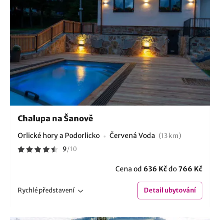
Chalupa na Šanově
Orlické hory a Podorlicko
Červená Voda
(13 km)
9
/
10
Cena od
636 Kč
do
766 Kč
Rychlé
představení
Detail
ubytování