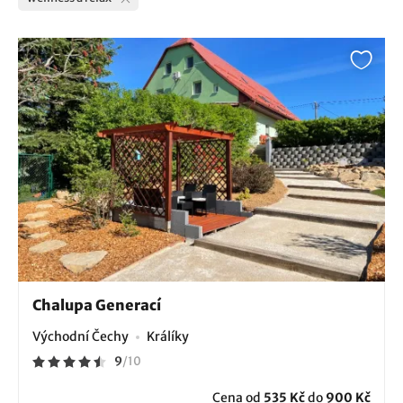
Chalupa Generací
Východní Čechy
Králíky
9
/
10
Cena od
535 Kč
do
900 Kč