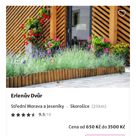
Erlenův Dvůr
Střední Morava a Jeseníky
Skorošice
(23 km)
9.5
/
10
Cena od
650 Kč
do
3500 Kč