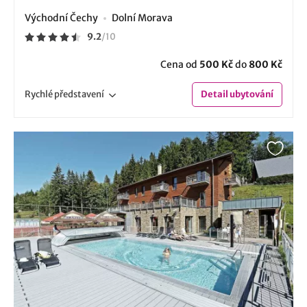
Východní Čechy
Dolní Morava
9.2
/
10
Cena od
500 Kč
do
800 Kč
Rychlé
představení
Detail
ubytování