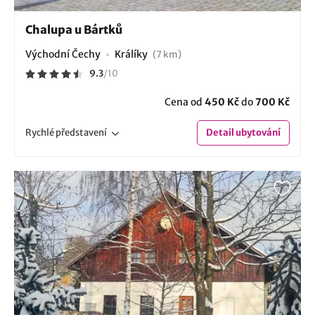
Chalupa u Bártků
Východní Čechy
Králíky
(7 km)
9.3
/
10
Cena od
450 Kč
do
700 Kč
Rychlé
představení
Detail
ubytování