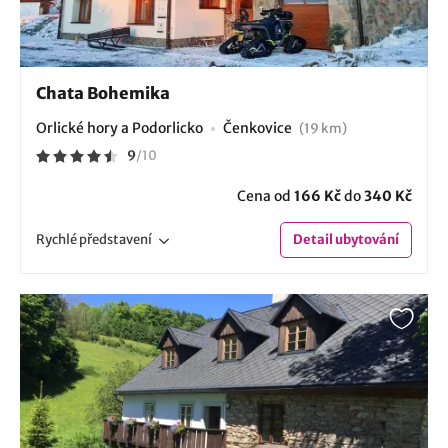
Chata Bohemika
Orlické hory a Podorlicko
Čenkovice
(19 km)
9
/
10
Cena od
166 Kč
do
340 Kč
Rychlé
představení
Detail
ubytování