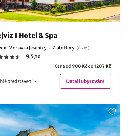
jvíz 1 Hotel & Spa
ední Morava a Jeseníky
Zlaté Hory
(6 km)
9.5
/
10
Cena od
900 Kč
do
1207 Kč
hlé
představení
Detail
ubytování