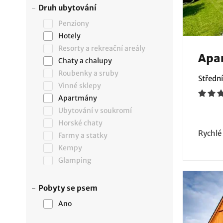
Druh ubytování
Penziony
Hotely
Resorty a rekreační areály
Apa
Chaty a chalupy
Roubenky a sruby
Střední
Vinné sklepy
Apartmány
Ubytování v soukromí
Horské chaty
Rychlé
Farmy a statky
Kempy
Glamping
Pobyty se psem
Ano