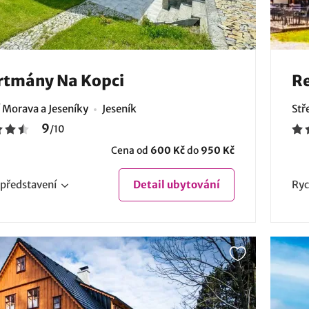
rtmány Na Kopci
Re
 Morava a Jeseníky
Jeseník
Stř
9
/
10
Cena od
600 Kč
do
950 Kč
představení
Detail
ubytování
Ryc