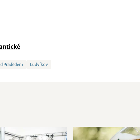
antické
od Pradědem
Ludvíkov