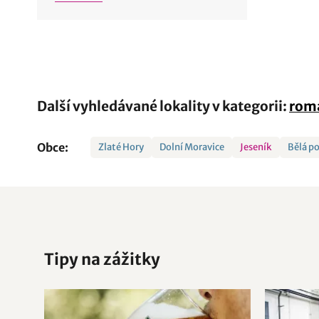
Další vyhledávané lokality v kategorii:
rom
Obce:
Zlaté Hory
Dolní Moravice
Jeseník
Bělá p
Tipy na zážitky