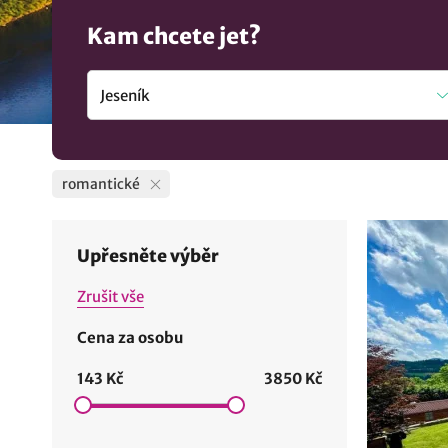
Kam chcete jet?
romantické
Upřesněte výběr
Zrušit vše
Cena za osobu
143 Kč
3850 Kč