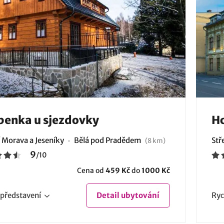
enka u sjezdovky
H
 Morava a Jeseníky
Bělá pod Pradědem
Stř
(8 km)
9
/
10
Cena od
459 Kč
do
1000 Kč
představení
Detail
ubytování
Ryc