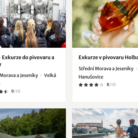
- Exkurze do pivovaru a
Exkurze v pivovaru Holb
y
Střední Morava a Jeseníky
 Morava a Jeseníky
Velká
Hanušovice
e
8
/
10
9
/
10