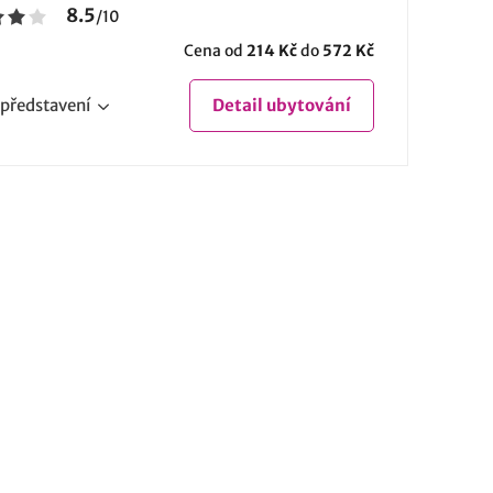
8.5
/
10
Cena od
214 Kč
do
572 Kč
představení
Detail
ubytování