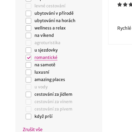
levné cestování
ubytování v přírodě
ubytování na horách
wellness a relax
Rychlé
na víkend
agroturistika
u sjezdovky
romantické
na samotě
luxusní
amazing places
u vody
cestování za jídlem
cestování za vínem
cestování za pivem
když prší
Zrušit vše