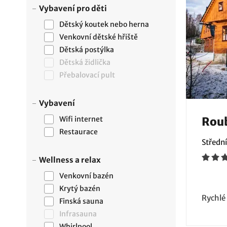
Vybavení pro děti
Dětský koutek nebo herna
Venkovní dětské hřiště
Dětská postýlka
Dětská židlička
Přebalovací pult
Vybavení
Wifi internet
Roub
Restaurace
Střední
Wellness a relax
Venkovní bazén
Krytý bazén
Rychlé
Finská sauna
Infrasauna
Whirlpool