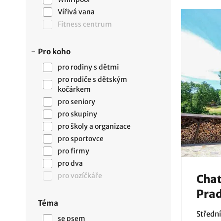
Vířivá vana
Fitness centrum
Pro koho
pro rodiny s dětmi
pro rodiče s dětským
kočárkem
pro seniory
pro skupiny
pro školy a organizace
pro sportovce
pro firmy
pro dva
pro vozíčkáře
Chat
Pra
Téma
Střední
se psem