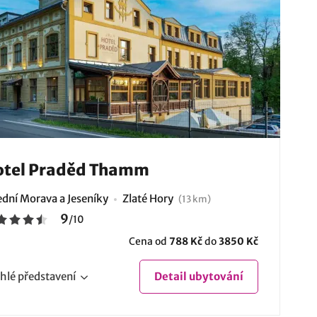
otel Praděd Thamm
ední Morava a Jeseníky
Zlaté Hory
(13 km)
9
/
10
Cena od
788 Kč
do
3850 Kč
hlé
představení
Detail
ubytování