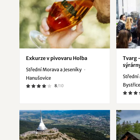
Exkurze v pivovaru Holba
Tvarg 
sýrárn
Střední Morava a Jeseníky
Střední
Hanušovice
Bystřic
8
/
10