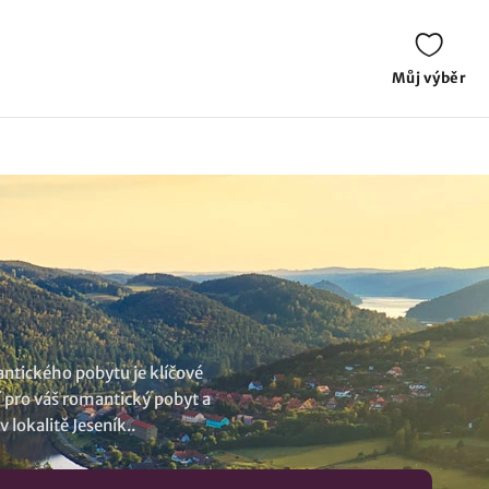
Můj výběr
antického pobytu je klíčové
í pro váš romantický pobyt a
v lokalitě Jeseník
..