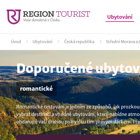
Ubytování
Úvod
Ubytování
Česká republika
Střední Morava a 
Doporučené ubytová
romantické
Romantické cestování je jedním ze způsobů, jak prozkoum
vybrat destinaci a vhodné ubytování, které nabídne atmo
obdarujte vaši drahou polovičku tím pravým dárkem. Pře