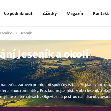
Co podniknout
Zážitky
Magazín
Kontakt
Jeseníky
Jeseník
ní Jeseník a okolí
at svět a zároveň prohloubit společný vztah. Při plánování rom
sféru plnou romantiky. Prozkoumejte místa v obci Jeseník a okol
mýšlíte o alternativách? Objevte naši pestrou nabídku
ubytování 