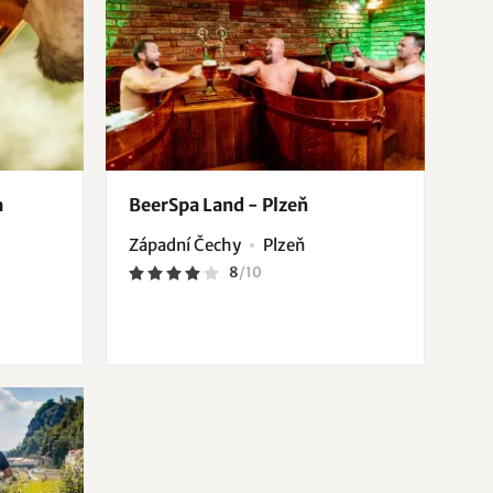
a
BeerSpa Land - Plzeň
Západní Čechy
Plzeň
8
/
10