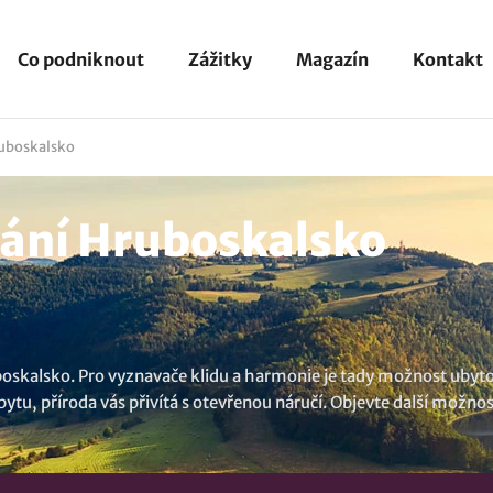
Co podniknout
Zážitky
Magazín
Kontakt
uboskalsko
ání Hruboskalsko
boskalsko. Pro vyznavače klidu a harmonie je tady možnost ubytová
bytu, příroda vás přivítá s otevřenou náručí. Objevte další možno