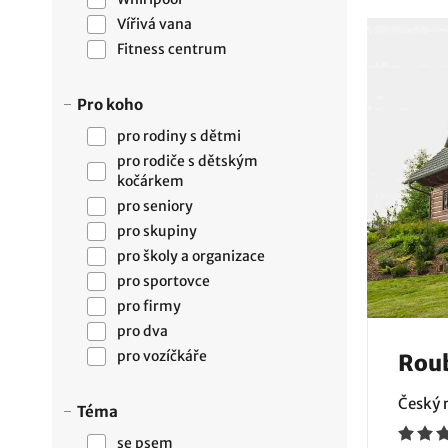
Vířivá vana
Fitness centrum
Pro koho
pro rodiny s dětmi
pro rodiče s dětským
kočárkem
pro seniory
pro skupiny
pro školy a organizace
pro sportovce
pro firmy
pro dva
pro vozíčkáře
Rou
Český r
Téma
se psem