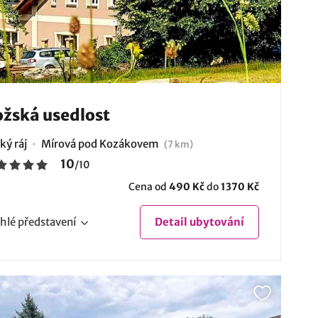
žská usedlost
ký ráj
Mírová pod Kozákovem
(7 km)
10
/
10
Cena od
490 Kč
do
1370 Kč
hlé
představení
Detail
ubytování