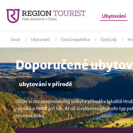
Ubytování
Úvod
Ubytování
Česká republika
Český ráj
Hr
Doporučené ubytov
ubytování v přírodě
Užijte si nezapomenutelný pobyt v přírodě v lokalitě Hru
rybníků a horských luk. Ať už si vyberete jakýkoliv typ po
Hruboskalsko
..