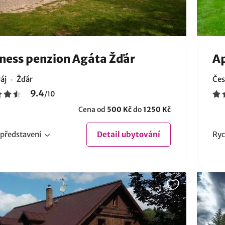
ness penzion Agáta Žďár
Ap
áj
Žďár
Čes
9.4
/
10
Cena od
500 Kč
do
1250 Kč
představení
Detail
ubytování
Ryc