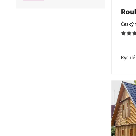
Rou
Český r
Rychlé