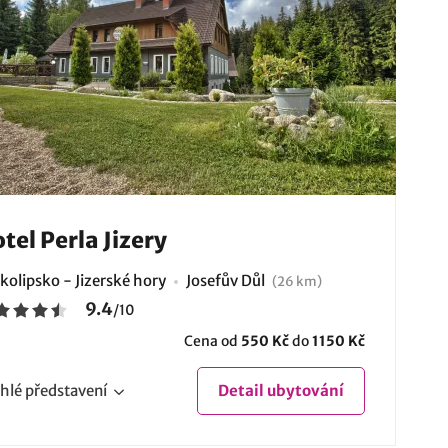
tel Perla Jizery
kolipsko - Jizerské hory
Josefův Důl
(26 km)
9.4
/
10
Cena od
550 Kč
do
1150 Kč
hlé
představení
Detail
ubytování