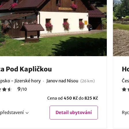
a Pod Kapličkou
Ho
psko - Jizerské hory
Janov nad Nisou
Čes
(26 km)
9
/
10
Cena od
450 Kč
do
825 Kč
představení
Detail
ubytování
Ryc