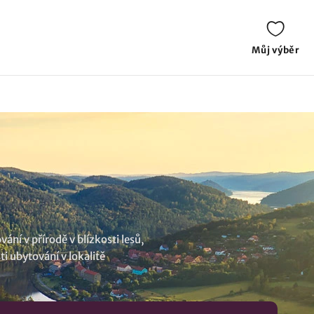
Můj výběr
ní v přírodě v blízkosti lesů,
sti
ubytování v lokalitě