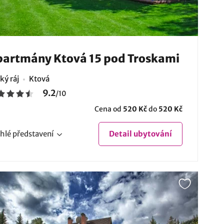
artmány Ktová 15 pod Troskami
ký ráj
Ktová
9.2
/
10
Cena od
520 Kč
do
520 Kč
hlé
představení
Detail
ubytování