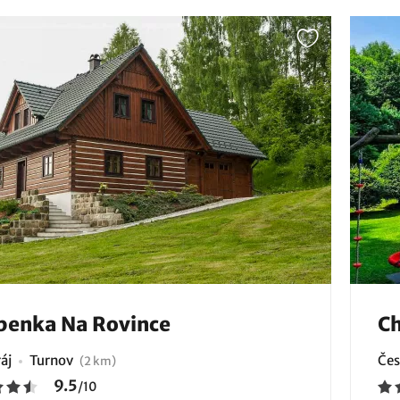
benka Na Rovince
Ch
áj
Turnov
Čes
(2 km)
9.5
/
10