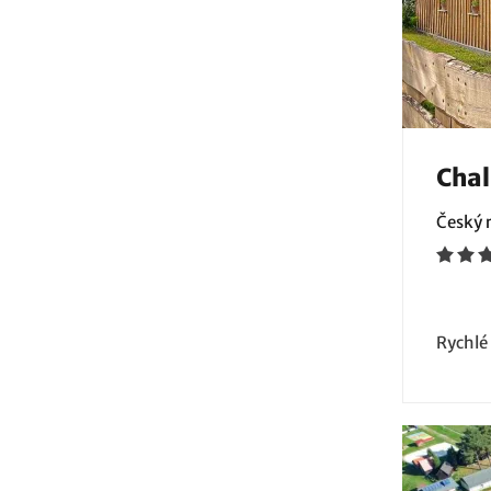
Cha
Český r
Rychlé