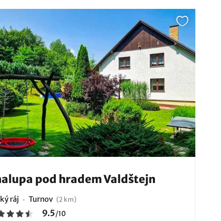
alupa pod hradem Valdštejn
ký ráj
Turnov
(2 km)
9.5
/
10