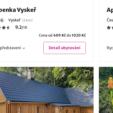
benka Vyskeř
A
áj
Vyskeř
Čes
(2 km)
9.2
/
10
Cena od
409 Kč
do
1020 Kč
představení
Detail
ubytování
Ryc