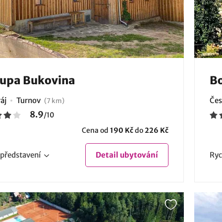
lupa Bukovina
Bo
áj
Turnov
Čes
(7 km)
8.9
/
10
Cena od
190 Kč
do
226 Kč
představení
Detail
ubytování
Ryc