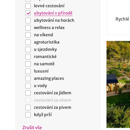
levné cestování
ubytování v přírodě
Rychlé
ubytování na horách
wellness a relax
na víkend
agroturistika
u sjezdovky
romantické
na samotě
luxusní
amazing places
u vody
cestování za jídlem
cestování za vínem
cestování za pivem
když prší
Zrušit vše