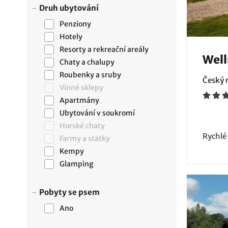
Druh ubytování
Penziony
Hotely
Resorty a rekreační areály
Well
Chaty a chalupy
Roubenky a sruby
Český r
Vinné sklepy
Apartmány
Ubytování v soukromí
Horské chaty
Rychlé
Farmy a statky
Kempy
Glamping
Pobyty se psem
Ano