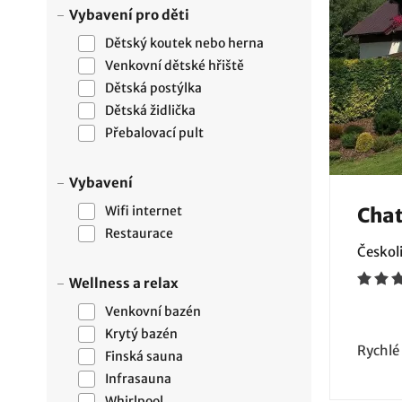
Vybavení pro děti
Dětský koutek nebo herna
Venkovní dětské hřiště
Dětská postýlka
Dětská židlička
Přebalovací pult
Vybavení
Wifi internet
Chat
Restaurace
Českoli
Wellness a relax
Venkovní bazén
Krytý bazén
Rychlé
Finská sauna
Infrasauna
Whirlpool