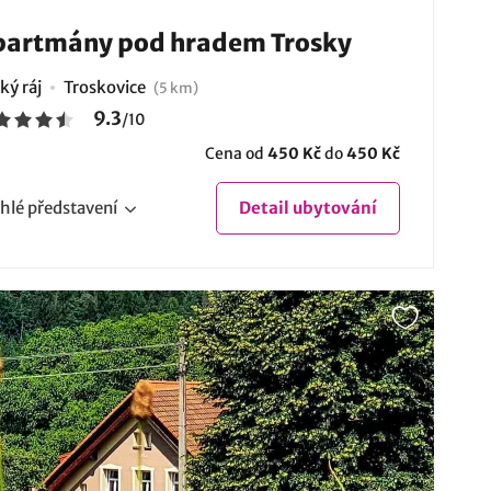
partmány pod hradem Trosky
ký ráj
Troskovice
(5 km)
9.3
/
10
Cena od
450 Kč
do
450 Kč
hlé
představení
Detail
ubytování