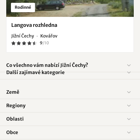
Rodinné
Langova rozhledna
Jižní Čechy
Kovářov
9
/
10
Co všechno vám nabízí Jižní Čechy?
Další zajímavé kategorie
Země
Regiony
Oblasti
Obce