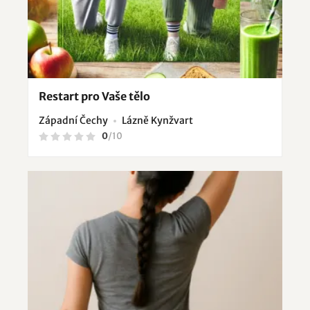
Restart pro Vaše tělo
Západní Čechy
Lázně Kynžvart
0
/
10