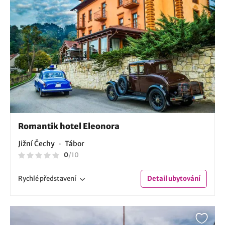
Romantik hotel Eleonora
Jižní Čechy
Tábor
0
/
10
Rychlé
představení
Detail
ubytování