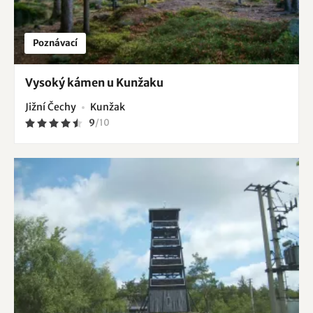
Poznávací
Vysoký kámen u Kunžaku
Jižní Čechy
Kunžak
9
/
10