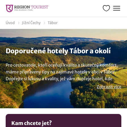
Úvod
Jižní Čechy
Tábor
Doporučené hotely Tábor a okolí
Pro cestovatele, kteří oceňují kvalitu a skutečný komfort,
máme připraveny tipy na zajímavé hotely v obci v Tábor.
Dopřejte si luxusu a kvality, jež vám dopřeje hotel, kde
oceníte služby na vysoké úrovni a výbornou kuchyni. A
Zobrazit více
pokud si chcete skutečně odpočinout, zkuste wellnes,
které mají v nabídce různé hotely v širokém okolí
destinace v Tábor. Tak na nic nečekejte a projděte si naši
nabídku. Určitě si vyberete. Nevybrali jste si? Mrkněte na
všechna
ubytování v lokalitě Tábor
.
Kam chcete jet?