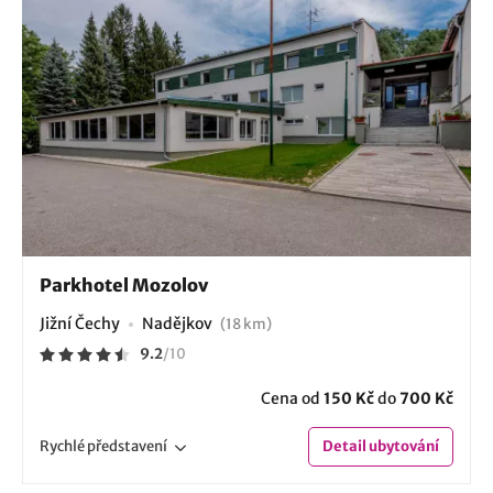
Parkhotel Mozolov
Jižní Čechy
Nadějkov
(18 km)
9.2
/
10
Cena od
150 Kč
do
700 Kč
Rychlé
představení
Detail
ubytování