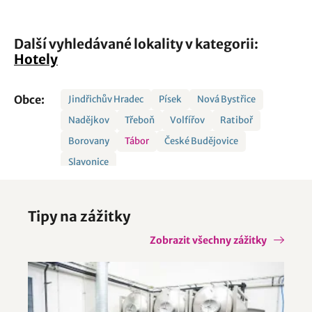
Další vyhledávané lokality v kategorii:
Hotely
Obce:
Jindřichův Hradec
Písek
Nová Bystřice
Nadějkov
Třeboň
Volfířov
Ratiboř
Borovany
Tábor
České Budějovice
Slavonice
Tipy na zážitky
Zobrazit všechny zážitky