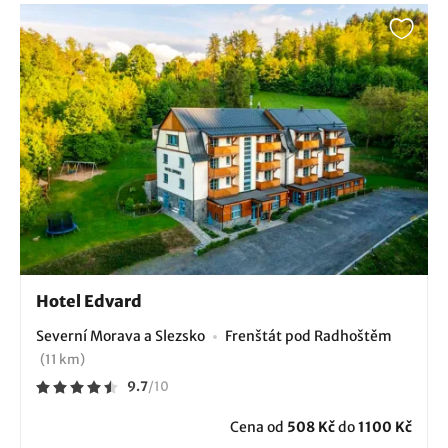
Hotel Edvard
Severní Morava a Slezsko
Frenštát pod Radhoštěm
(11 km)
9.7
/
10
Cena od
508 Kč
do
1100 Kč