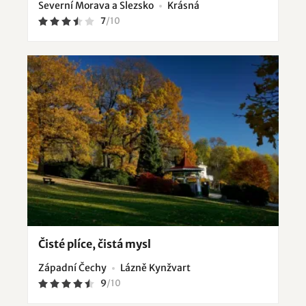
Severní Morava a Slezsko
Krásná
7
/
10
Čisté plíce, čistá mysl
Západní Čechy
Lázně Kynžvart
9
/
10