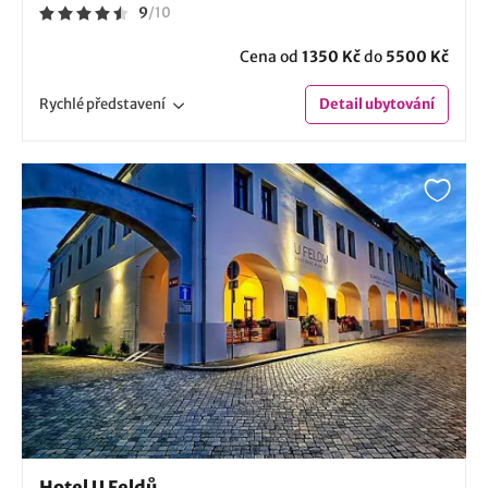
9
/
10
Cena od
1350 Kč
do
5500 Kč
Rychlé
představení
Detail
ubytování
Hotel U Feldů