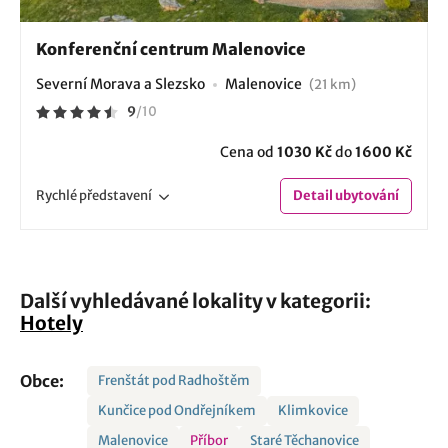
Konferenční centrum Malenovice
Severní Morava a Slezsko
Malenovice
(21 km)
9
/
10
Cena od
1030 Kč
do
1600 Kč
Rychlé
představení
Detail
ubytování
Další vyhledávané lokality v kategorii:
Hotely
Obce:
Frenštát pod Radhoštěm
Kunčice pod Ondřejníkem
Klimkovice
Malenovice
Příbor
Staré Těchanovice