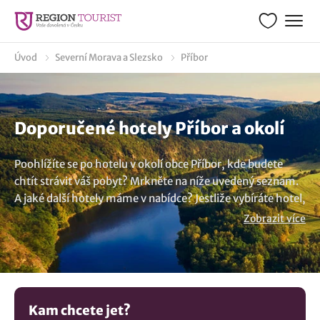
Úvod
Severní Morava a Slezsko
Příbor
Doporučené hotely Příbor a okolí
Poohlížíte se po hotelu v okolí obce Příbor, kde budete
chtít strávit váš pobyt? Mrkněte na níže uvedený seznam.
A jaké další hotely máme v nabídce? Jestliže vybíráte hotel,
který bude synonymem klidu a relaxace, vyberte si
Zobrazit více
wellness hotel a dopřejte si odpočinek v bazénu, vířivce
nebo sauně. Nebo si naopak můžete vybrat luxusní hotel,
který vás okouzlí svým prostředím a vysokým standardem
vybavení. A v neposlední řadě si dopřejte gastronomického
zážitku. Nenašli jste co hledáte? Koukněte na všechna
Kam chcete jet?
ubytování v lokalitě Příbor
..