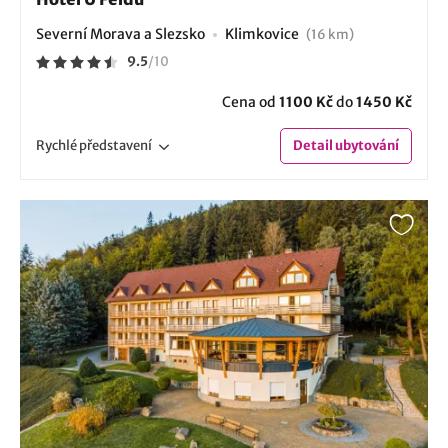
Severní Morava a Slezsko
Klimkovice
(16 km)
9.5
/
10
Cena od
1100 Kč
do
1450 Kč
Rychlé
představení
Detail
ubytování