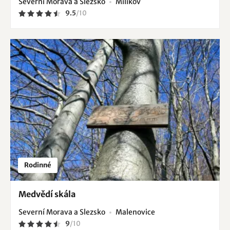
Severní Morava a Slezsko
Milíkov
9.5
/
10
Rodinné
Medvědí skála
Severní Morava a Slezsko
Malenovice
9
/
10