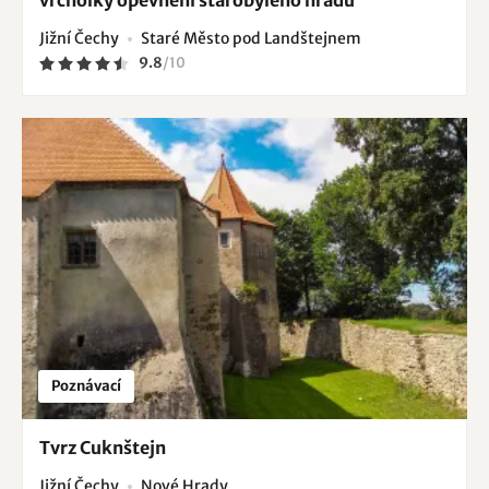
Jižní Čechy
Staré Město pod Landštejnem
9.8
/
10
Poznávací
Tvrz Cuknštejn
Jižní Čechy
Nové Hrady