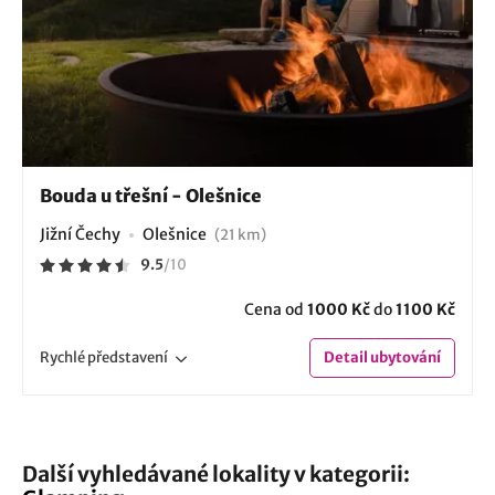
Bouda u třešní - Olešnice
Jižní Čechy
Olešnice
(21 km)
9.5
/
10
Cena od
1000 Kč
do
1100 Kč
Rychlé
představení
Detail
ubytování
Další vyhledávané lokality v kategorii: