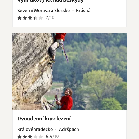
Severní Morava a Slezsko
Krásná
7
/
10
Dvoudenní kurz lezení
Královéhradecko
Adršpach
6.4
/
10