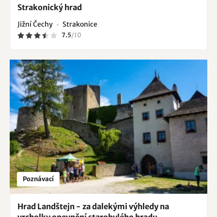
Strakonický hrad
Jižní Čechy
Strakonice
7.5
/
10
Poznávací
Hrad Landštejn - za dalekými výhledy na
vrcholky opevnění starobylého hradu