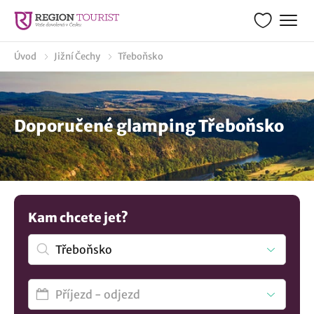
Úvod
Jižní Čechy
Třeboňsko
Doporučené glamping Třeboňsko
Kam chcete jet?