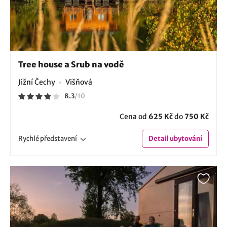
Tree house a Srub na vodě
Jižní Čechy
Višňová
8.3
/
10
Cena od
625 Kč
do
750 Kč
Rychlé
představení
Detail
ubytování