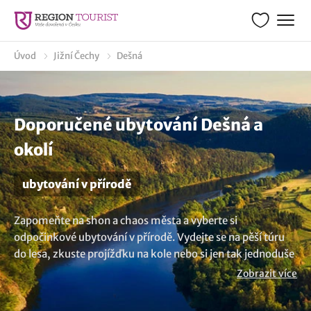
Úvod
Jižní Čechy
Dešná
Doporučené ubytování Dešná a
okolí
ubytování v přírodě
Zapomeňte na shon a chaos města a vyberte si
odpočinkové ubytování v přírodě. Vydejte se na pěší túru
do lesa, zkuste projížďku na kole nebo si jen tak jednoduše
užijte den v přírodě. Prohlédněte si možné pobyty v
Zobrazit více
přírodě v malebné oblasti Dešná a zarezervujte si
dovolenou. Vzhůru za přírodními krásami. Potřebujete