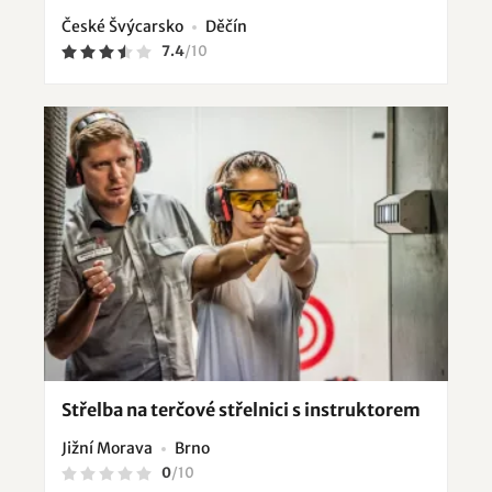
České Švýcarsko
Děčín
7.4
/
10
Střelba na terčové střelnici s instruktorem
Jižní Morava
Brno
0
/
10