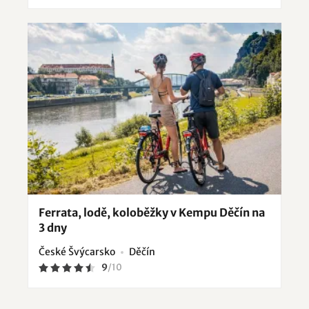
Ferrata, lodě, koloběžky v Kempu Děčín na
3 dny
České Švýcarsko
Děčín
9
/
10