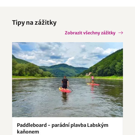
Mokrý Lom
Nadějkov
Netřebice
Nová Bystřice
Novosedly nad Nežárkou
Tipy na zážitky
Olešnice
Omlenice
Ratiboř
Římov
Zobrazit všechny zážitky
Studená
Višňová
Volfířov
Žirovnice
Paddleboard - parádní plavba Labským
kaňonem