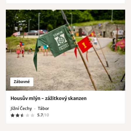
Zábavné
Housův mlýn - zážitkový skanzen
Jižní Čechy
Tábor
5.7
/
10