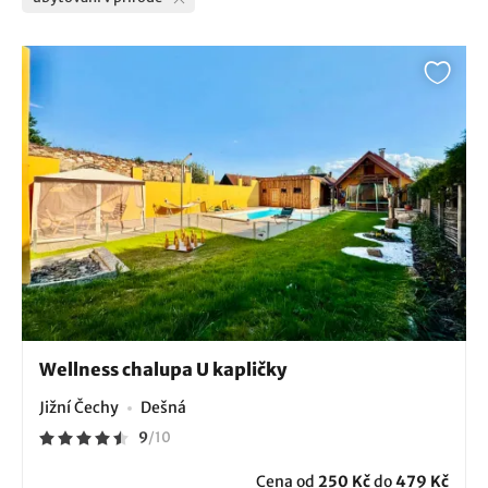
Wellness chalupa U kapličky
Jižní Čechy
Dešná
9
/
10
Cena od
250 Kč
do
479 Kč