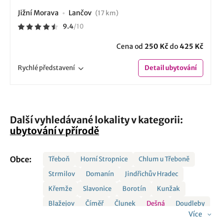
Jižní Morava
Lančov
(17 km)
9.4
/
10
Cena od
250 Kč
do
425 Kč
Rychlé
představení
Detail
ubytování
Další vyhledávané lokality v kategorii:
ubytování v přírodě
Obce:
Třeboň
Horní Stropnice
Chlum u Třeboně
Strmilov
Domanín
Jindřichův Hradec
Křemže
Slavonice
Borotín
Kunžak
Blažejov
Číměř
Člunek
Dešná
Doudleby
Více
Drhovle
Chotoviny
Libín
Malšice