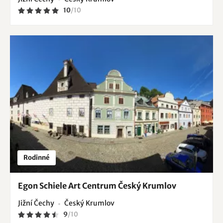
10
/
10
Rodinné
Egon Schiele Art Centrum Český Krumlov
Jižní Čechy
Český Krumlov
9
/
10