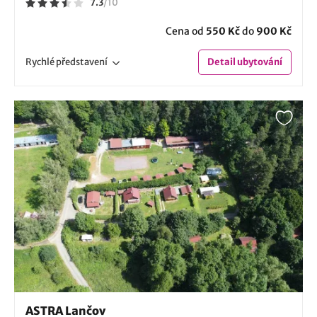
7.3
/
10
Cena od
550 Kč
do
900 Kč
Rychlé
představení
Detail
ubytování
ASTRA Lančov