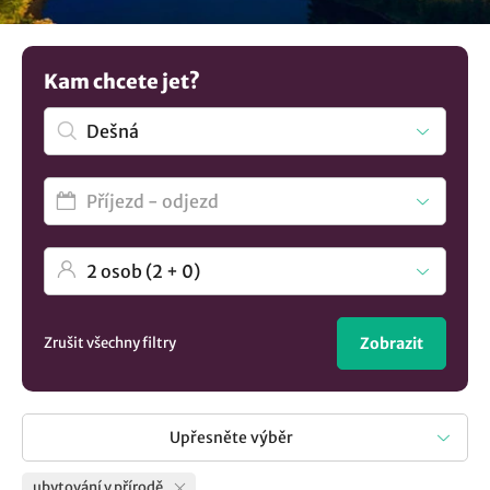
větší inspiraci? Zde najdete ucelený výběr
ubytování v
lokalitě Dešná
..
Kam chcete jet?
Zrušit všechny filtry
Zobrazit
Upřesněte výběr
ubytování v přírodě