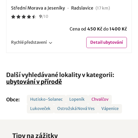
Střední Morava a Jeseníky
Radslavice
(17 km)
9
/
10
Cena od
450 Kč
do
1400 Kč
Rychlé
představení
Detail
ubytování
Další vyhledávané lokality v kategorii:
ubytování v přírodě
Obce:
Hutisko-Solanec
Lopeník
Chvalčov
Lukoveček
Ostrožská Nová Ves
Vápenice
Tipy na zážitky