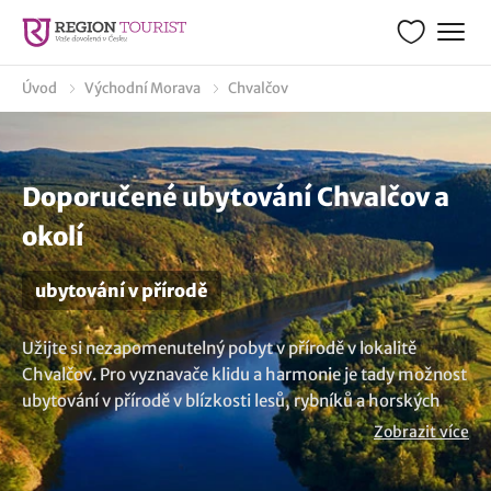
Úvod
Východní Morava
Chvalčov
Doporučené ubytování Chvalčov a
okolí
ubytování v přírodě
Užijte si nezapomenutelný pobyt v přírodě v lokalitě
Chvalčov. Pro vyznavače klidu a harmonie je tady možnost
ubytování v přírodě v blízkosti lesů, rybníků a horských
luk. Ať už si vyberete jakýkoliv typ pobytu, příroda vás
Zobrazit více
přivítá s otevřenou náručí. Objevte další možnosti
ubytování v lokalitě Chvalčov
..