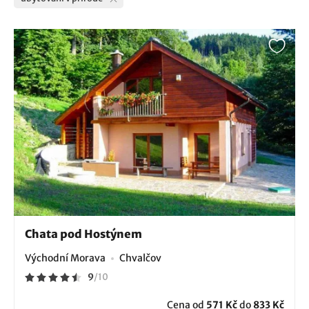
Chata pod Hostýnem
Východní Morava
Chvalčov
9
/
10
Cena od
571 Kč
do
833 Kč