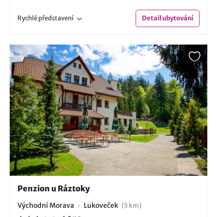
Rychlé
představení
Detail
ubytování
Penzion u Ráztoky
Východní Morava
Lukoveček
(5 km)