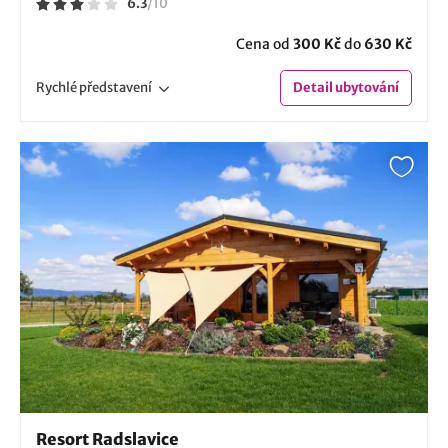
6.3
/
10
Cena od
300 Kč
do
630 Kč
Rychlé
představení
Detail
ubytování
Resort Radslavice