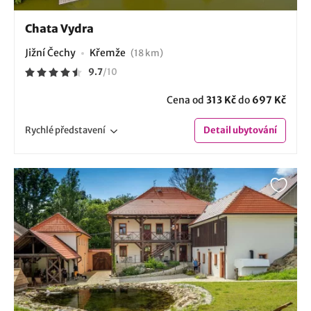
Chata Vydra
Jižní Čechy
Křemže
(18 km)
9.7
/
10
Cena od
313 Kč
do
697 Kč
Rychlé
představení
Detail
ubytování