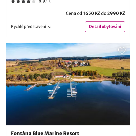
8.9
/
10
Cena od
1650 Kč
do
2990 Kč
Rychlé
představení
Detail
ubytování
Fontána Blue Marine Resort