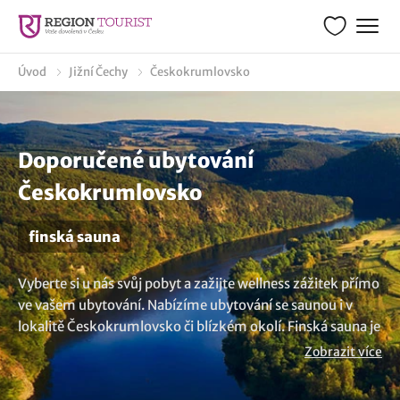
Úvod
Jižní Čechy
Českokrumlovsko
Doporučené ubytování
Českokrumlovsko
finská sauna
Vyberte si u nás svůj pobyt a zažijte wellness zážitek přímo
ve vašem ubytování. Nabízíme ubytování se saunou i v
lokalitě Českokrumlovsko či blízkém okolí. Finská sauna je
dokonalým nástrojem pro uvolnění vašich svalů, jejich
Zobrazit více
regeneraci, ale také pomáhá zklidnit vaši mysl. Dopřejte
vašemu zdraví a zažijte relax ve finské sauně. A pokud