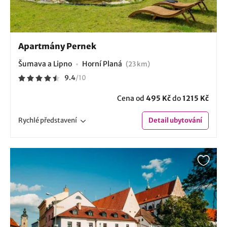
Apartmány Pernek
Šumava a Lipno
Horní Planá
(23 km)
9.4
/
10
Cena od
495 Kč
do
1215 Kč
Rychlé
představení
Detail
ubytování