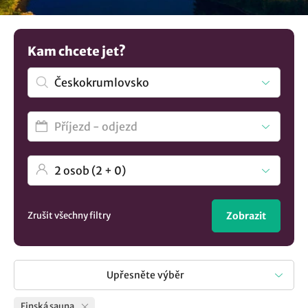
strávíte celý den aktivitami, pak sauna bude jistě za
odměnu. Objevte další možnosti
ubytování v lokalitě
Českokrumlovsko
..
Kam chcete jet?
Zrušit všechny filtry
Zobrazit
Upřesněte výběr
Finská sauna