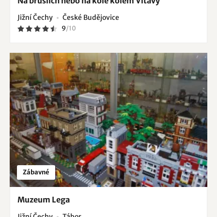
Na bruslích nebo na kole kolem Vltavy
Jižní Čechy
České Budějovice
9
/
10
Zábavné
Muzeum Lega
Jižní Čechy
Tábor