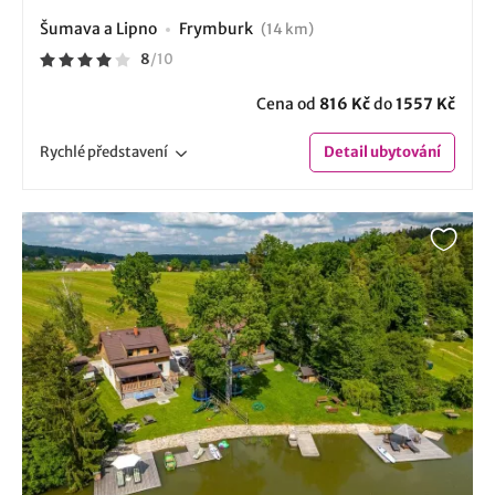
Šumava a Lipno
Frymburk
(14 km)
8
/
10
Cena od
816 Kč
do
1557 Kč
Rychlé
představení
Detail
ubytování