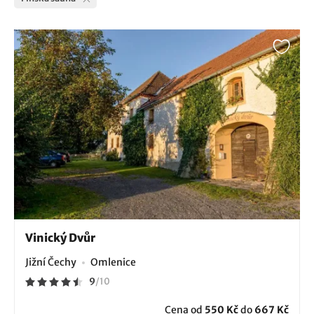
Vinický Dvůr
Jižní Čechy
Omlenice
9
/
10
Cena od
550 Kč
do
667 Kč