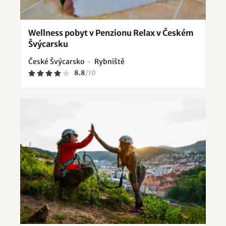
Wellness pobyt v Penzionu Relax v Českém
Švýcarsku
České Švýcarsko
Rybniště
8.8
/
10