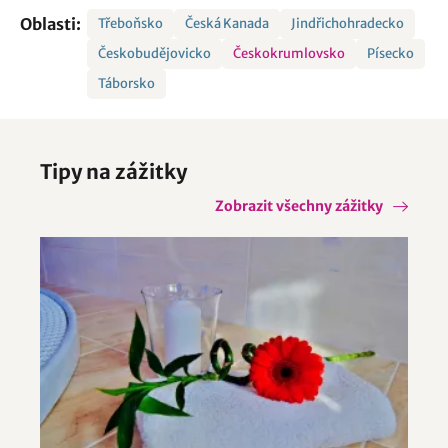
Oblasti:
Třeboňsko
Česká Kanada
Jindřichohradecko
Českobudějovicko
Českokrumlovsko
Písecko
Táborsko
Tipy na zážitky
Zobrazit všechny zážitky