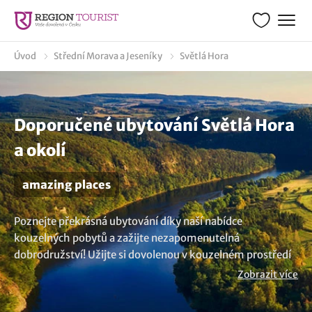
Úvod
Střední Morava a Jeseníky
Světlá Hora
Doporučené ubytování Světlá Hora
a okolí
amazing places
Poznejte překrásná ubytování díky naší nabídce
kouzelných pobytů a zažijte nezapomenutelná
dobrodružství! Užijte si dovolenou v kouzelném prostředí
v lokalitě Světlá Hora nebo blízkém okolí, které vás uchvátí
Zobrazit více
svou krásou. Najděte si vaše úžasná místa nebo také
amazing places a vydejte se na dovolenou. Ubytování vám