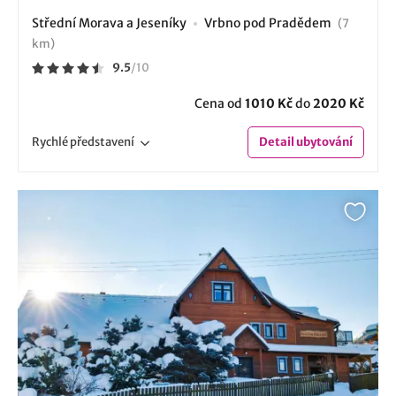
Střední Morava a Jeseníky
Vrbno pod Pradědem
(7
km)
9.5
/
10
Cena od
1010 Kč
do
2020 Kč
Rychlé
představení
Detail
ubytování