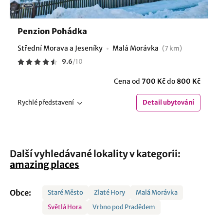
Penzion Pohádka
Střední Morava a Jeseníky
Malá Morávka
(7 km)
9.6
/
10
Cena od
700 Kč
do
800 Kč
Rychlé
představení
Detail
ubytování
Další vyhledávané lokality v kategorii:
amazing places
Obce:
Staré Město
Zlaté Hory
Malá Morávka
Světlá Hora
Vrbno pod Pradědem