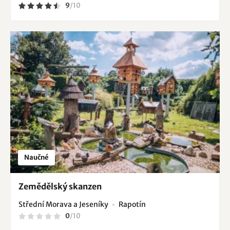
9
/
10
Naučné
Zemědělský skanzen
Střední Morava a Jeseníky
Rapotín
0
/
10