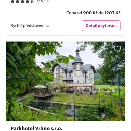
9.5
/
10
Cena od
900 Kč
do
1207 Kč
Rychlé
představení
Detail
ubytování
Parkhotel Vrbno s.r.o.