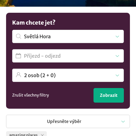
poskytne vysokou míru komfortu a kvality, zatímco se
ponoříte do atmosféry těchto kouzelných lokalit.
Přemýšlíte o alternativách? Objevte naši pestrou nabídku
Kam chcete jet?
ubytování v lokalitě Světlá Hora
..
Zrušit všechny filtry
Zobrazit
Upřesněte výběr
amazing places