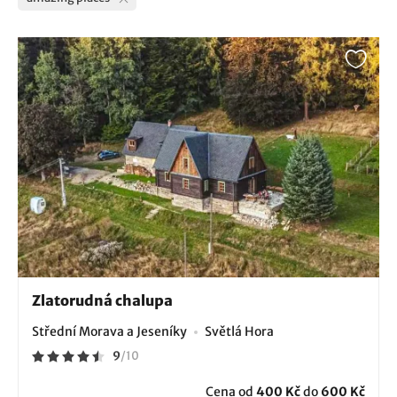
Zlatorudná chalupa
Střední Morava a Jeseníky
Světlá Hora
9
/
10
Cena od
400 Kč
do
600 Kč