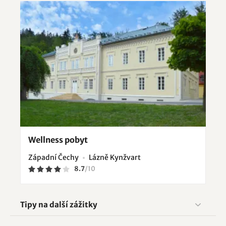
Wellness pobyt
Západní Čechy
Lázně Kynžvart
8.7
/
10
Tipy na další zážitky