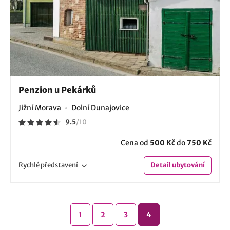
Penzion u Pekárků
Jižní Morava
Dolní Dunajovice
9.5
/
10
Cena od
500 Kč
do
750 Kč
Rychlé
představení
Detail
ubytování
1
2
3
4