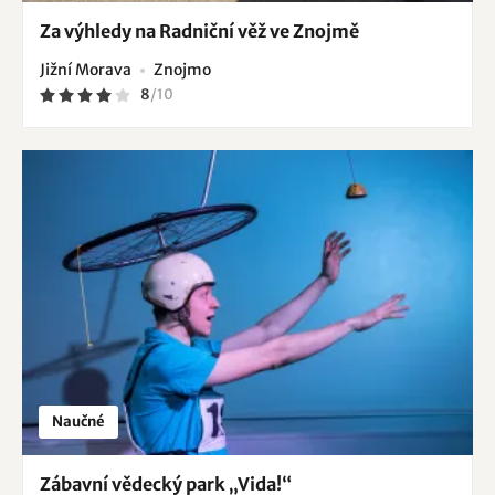
Za výhledy na Radniční věž ve Znojmě
Jižní Morava
Znojmo
8
/
10
Naučné
Zábavní vědecký park „Vida!“