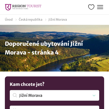
Úvod
Česká republika
Jižní Morava
Doporučené ubytování Jižní
Morava - stránka 4
Kam chcete jet?