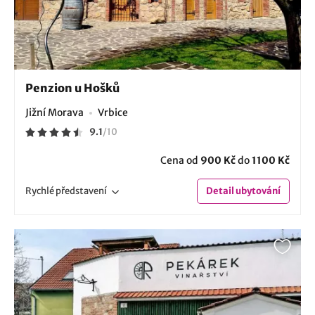
Penzion u Hošků
Jižní Morava
Vrbice
9.1
/
10
Cena od
900 Kč
do
1100 Kč
Rychlé
představení
Detail
ubytování