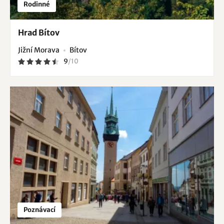
Rodinné
Hrad Bítov
Jižní Morava
Bítov
9
/
10
Poznávací