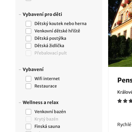
Vybavení pro děti
Dětský koutek nebo herna
Venkovní dětské hřiště
Dětská postýlka
Dětská židlička
Přebalovací pult
Vybavení
Wifi internet
Pens
Restaurace
Králov
Wellness a relax
Venkovní bazén
Krytý bazén
Rychlé
Finská sauna