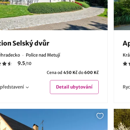
ion Selský dvůr
A
éhradecko
Police nad Metují
Krá
9.5
/
10
Cena od
450 Kč
do
600 Kč
představení
Detail
ubytování
Ryc