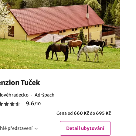
nzion Tuček
lovéhradecko
Adršpach
9.6
/
10
Cena od
660 Kč
do
695 Kč
hlé
představení
Detail
ubytování