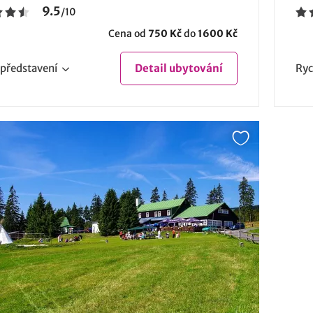
9.5
/
10
Cena od
750 Kč
do
1600 Kč
představení
Detail
ubytování
Ryc