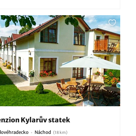
nzion Kylarův statek
lovéhradecko
Náchod
(18 km)