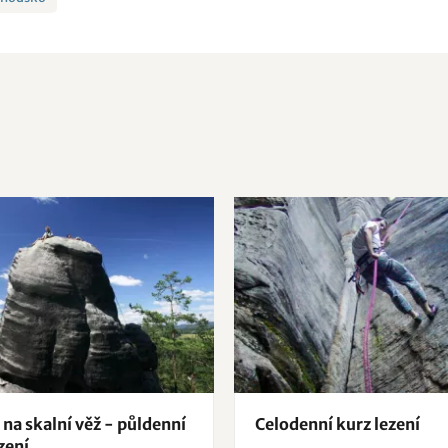
na skalní věž - půldenní
Celodenní kurz lezení
zení