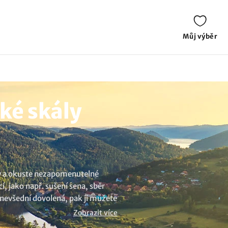
Můj výběr
ké skály
ály a okuste nezapomenutelné
, jako např. sušení sena, sběr
 nevšední dovolená, pak ji můžete
o-teplické skály
..
Zobrazit více