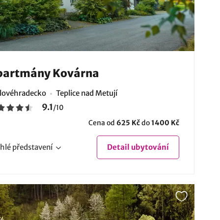
partmány Kovárna
lovéhradecko
Teplice nad Metují
9.1
/
10
Cena od
625 Kč
do
1400 Kč
hlé
představení
Detail
ubytování