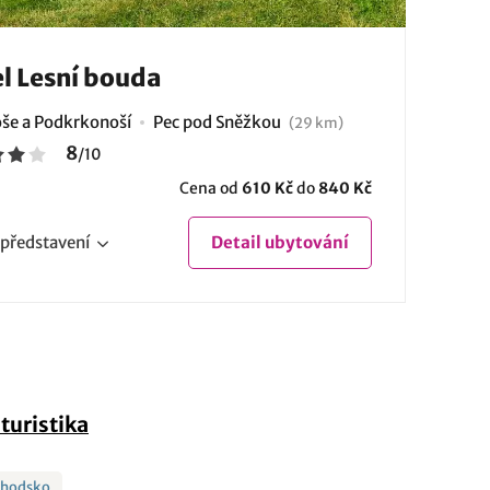
l Lesní bouda
še a Podkrkonoší
Pec pod Sněžkou
(29 km)
8
/
10
Cena od
610 Kč
do
840 Kč
představení
Detail
ubytování
turistika
chodsko