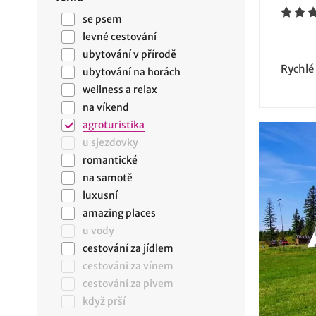
se psem
levné cestování
ubytování v přírodě
Rychlé
ubytování na horách
wellness a relax
na víkend
agroturistika
u sjezdovky
romantické
na samotě
luxusní
amazing places
u vody
cestování za jídlem
cestování za vínem
cestování za pivem
když prší