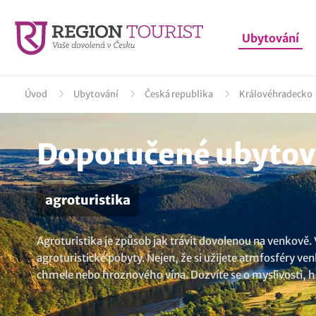
Ubytování
Úvod
Ubytování
Česká republika
Královéhradecko
Doporučené ubytová
agroturistika
Agroturistika je způsob jak trávit dovolenou na venkově
agroturistické pobyty. Nejen, že si užijete atmfosféry ve
chmele nebo hroznového vína. Dozvíte se o myslivosti, h
spojit i s vyzkoušením hospodařských prací. Potřebujete 