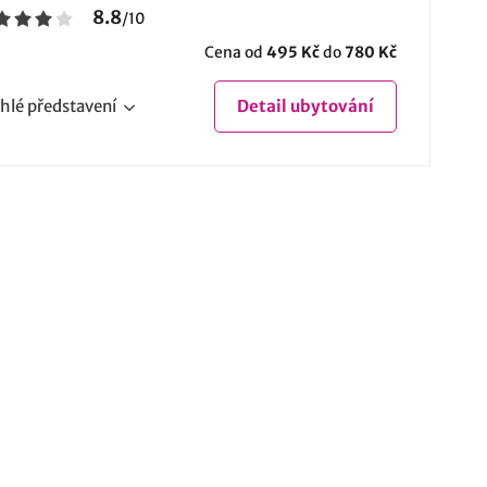
8.8
/
10
Cena od
495 Kč
do
780 Kč
hlé
představení
Detail
ubytování