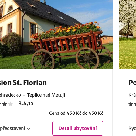
ion St. Florian
Pe
éhradecko
Teplice nad Metují
Krá
8.4
/
10
Cena od
450 Kč
do
450 Kč
představení
Detail
ubytování
Ryc