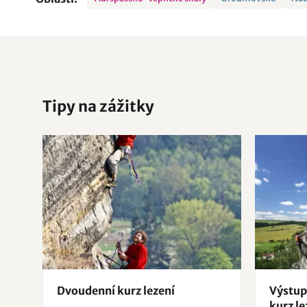
Tipy na zážitky
Dvoudenní kurz lezení
Výstup 
kurz le