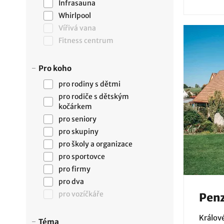
Infrasauna
Whirlpool
Vířivá vana
Fitness centrum
Pro koho
pro rodiny s dětmi
pro rodiče s dětským
kočárkem
pro seniory
pro skupiny
pro školy a organizace
pro sportovce
pro firmy
pro dva
pro vozíčkáře
Penz
Králov
Téma