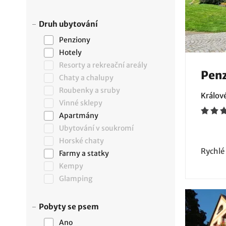
Druh ubytování
Penziony
Hotely
Resorty a rekreační areály
Penz
Chaty a chalupy
Roubenky a sruby
Králov
Vinné sklepy
Apartmány
Ubytování v soukromí
Horské chaty
Rychlé
Farmy a statky
Kempy
Glamping
Pobyty se psem
Ano