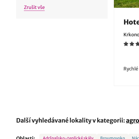
Zrušit vše
Hote
Krkono
Rychlé
Další vyhledávané lokality v kategorii:
agro
Oblasti:
Adršpašsko-teplické skály
Broumovsko
Ná