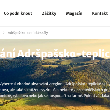
Co podniknout
Zážitky
Magazín
Kontakt
Adršpašsko-teplické skály
ní Adršpašsko-teplic
. Vyberte si vhodné ubytování v regionu Adršpašsko-teplické sk
nkova, ale také si můžete vyzkoušet některé ze zemědělských prací
onitbě, rybolovu nebo jak se hospodaří na farmě. Pokud vás láká
více možností? Prohlédněte si více
ubytování v lokalitě Adršpašsk