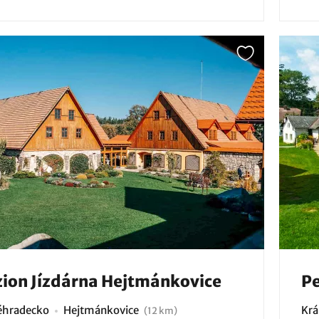
ion Jízdárna Hejtmánkovice
Pe
éhradecko
Hejtmánkovice
Krá
(12 km)