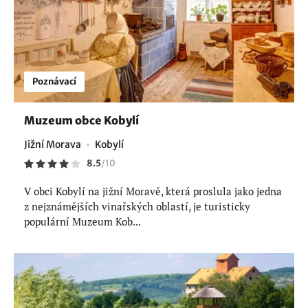
Poznávací
Muzeum obce Kobylí
Jižní Morava
Kobylí
8.5
/
10
V obci Kobylí na jižní Moravě, která proslula jako jedna
z nejznámějších vinařských oblastí, je turisticky
populární Muzeum Kob...