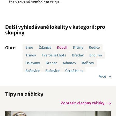
inspirovaná symbolem triqu...
Další vyhledávané lokality v kategorii:
pro
skupiny
Obce:
Brno
Ždánice
Kobylí
Křtiny
Rudice
Tišnov
Tvarožná Lhota
Břeclav
Znojmo
Oslavany
Bzenec
Adamov
Bořitov
Bošovice
Bučovice
Černá Hora
Více
Horní Smržov
Hrubá Vrbka
Hýsly
Jedovnice
Kanice
Křetín
Letovice
Luleč
Tipy na zážitky
Lysice
Mašovice
Mikulčice
Mokrá-Horákov
Moravský Krumlov
Němčičky
Nýrov
Zobrazit všechny zážitky
Olešnice
Otaslavice
Petrov
Protivanov