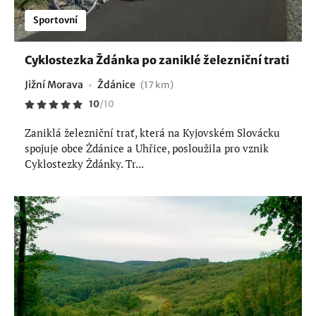
Sportovní
Cyklostezka Ždánka po zaniklé železniční trati
Jižní Morava
Ždánice
(17 km)
10
/
10
Zaniklá železniční trať, která na Kyjovském Slovácku
spojuje obce Ždánice a Uhřice, posloužila pro vznik
Cyklostezky Ždánky. Tr...