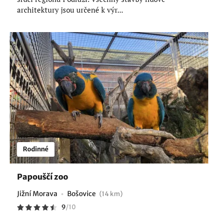
architektury jsou určené k výr...
Rodinné
Papouščí zoo
Jižní Morava
Bošovice
(14 km)
9
/
10