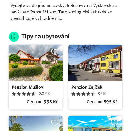
Vydejte se do jihomoravských Bošovic na Vyškovsku a
navštivte Papouščí zoo. Tato zoologická zahrada se
specializuje výhradně na...
Tipy na ubytování
Penzion Mušlov
Penzion Zajíček
9.2
/
10
9
/
10
Cena od
998 Kč
Cena od
895 Kč