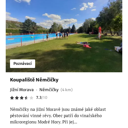
Poznávací
Koupaliště Němčičky
Jižní Morava
Němčičky
(4 km)
7.3
/
10
Němčičky na jižní Moravě jsou známé jaké oblast
pěstování vinné révy. Obec patří do vinařského
mikroregionu Modré Hory. Při jej...