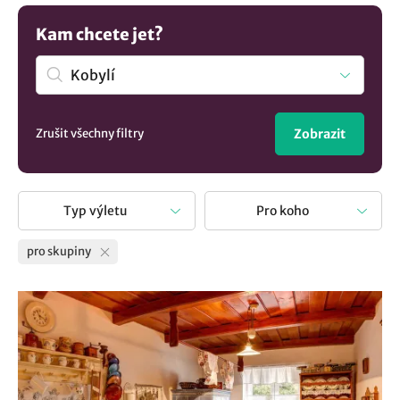
okolí pro skupiny :
Muzeum obce Kobylí
,
Biocentrum
Ostrůvek Kobylí
. Obec se nachází v regionu [Regionu],
Kam chcete jet?
Jihomoravský kraj.
Zrušit všechny filtry
Zobrazit
Typ výletu
Pro koho
pro skupiny