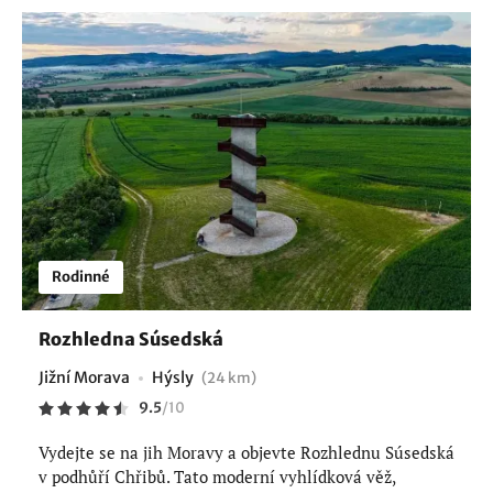
Rodinné
Rozhledna Súsedská
Jižní Morava
Hýsly
(24 km)
9.5
/
10
Vydejte se na jih Moravy a objevte Rozhlednu Súsedská
v podhůří Chřibů. Tato moderní vyhlídková věž,