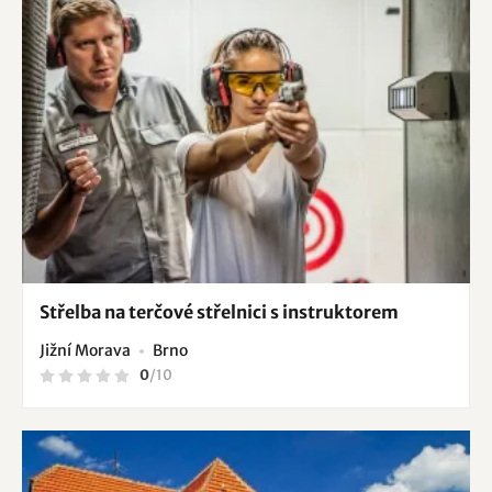
Prušánky
Předklášteří
Pustiměř
Rájec-Jestřebí
Rajhrad
Rosice
Šebrov-Kateřina
Šošůvka
Uherčice
Uherský Ostroh
Veverská Bítýška
Vojkovice
Vranov nad Dyjí
Žabčice
Žernovník
Střelba na terčové střelnici s instruktorem
Jižní Morava
Brno
0
/
10