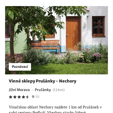
Poznávací
Vinné sklepy Prušánky - Nechory
Jižní Morava
Prušánky
(12 km)
9
/
10
Vinařskou oblast Nechory najdete 1 km od Prušánek v
srdci regionu Podluží. Všechny stavby lidové