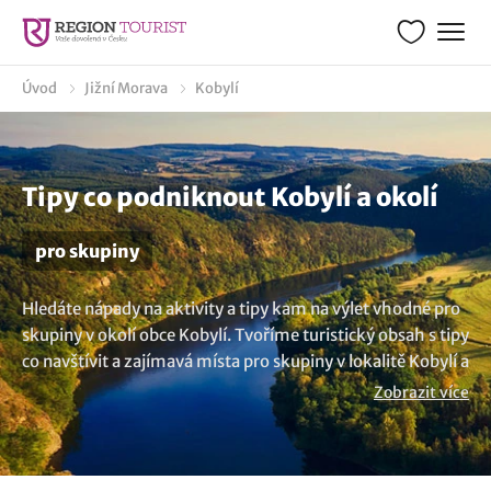
Úvod
Jižní Morava
Kobylí
Tipy co podniknout Kobylí a okolí
pro skupiny
Hledáte nápady na aktivity a tipy kam na výlet vhodné pro
skupiny v okolí obce Kobylí. Tvoříme turistický obsah s tipy
co navštívit a zajímavá místa pro skupiny v lokalitě Kobylí a
širším okolí. Ať už se vydáte na pěší výlet, poznávání
Zobrazit více
historickým památek nebo náštěvu romantických míst,
obec Kobylí má co nabídnout. Je zde co vidět a nudit se
nebudete. Koukněte pro inspiraci kam v destinaci Kobylí a