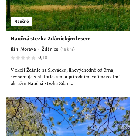
Naučné
Naučná stezka Ždánickým lesem
Jižní Morava
Ždánice
(18 km)
0
/
10
V okolí Ždánic na Slovácku, jihovýchodně od Brna,
seznamuje s historickými a přírodními zajímavostmi
okružní Naučná stezka Ždán...