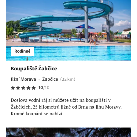
Rodinné
Koupaliště Žabčice
Jižní Morava
Žabčice
(22 km)
10
/
10
Doslova vodní ráj si můžete užít na koupališti v
Žabčicích, 25 kilometrů jižně od Brna na jihu Moravy.
Kromě koupání se nabízí...