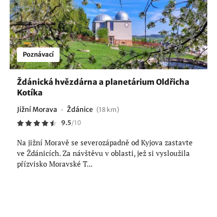
Poznávací
Ždánická hvězdárna a planetárium Oldřicha
Kotíka
Jižní Morava
Ždánice
(18 km)
9.5
/
10
Na jižní Moravě se severozápadně od Kyjova zastavte
ve Ždánicích. Za návštěvu v oblasti, jež si vysloužila
přízvisko Moravské T...