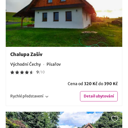
Chalupa Zašív
Východní Čechy
Písařov
9
/
10
Cena od
320 Kč
do
390 Kč
Rychlé
představení
Detail
ubytování