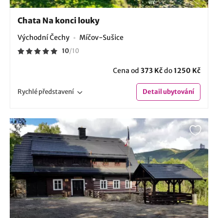
Chata Na konci louky
Východní Čechy
Míčov-Sušice
10
/
10
Cena od
373 Kč
do
1250 Kč
Rychlé
představení
Detail
ubytování