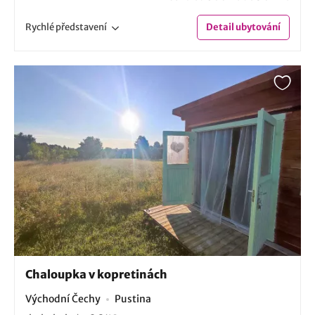
Rychlé
představení
Detail
ubytování
Chaloupka v kopretinách
Východní Čechy
Pustina