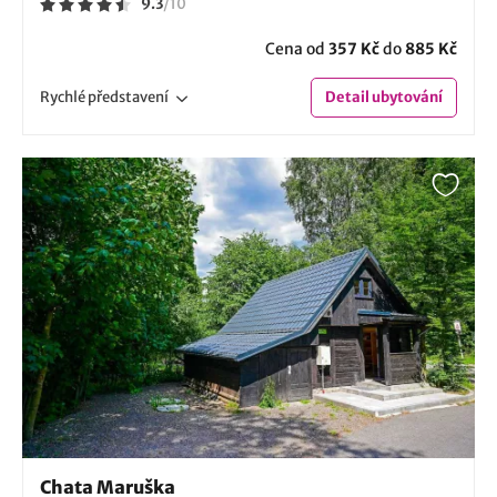
9.3
/
10
Cena od
357 Kč
do
885 Kč
Rychlé
představení
Detail
ubytování
Chata Maruška