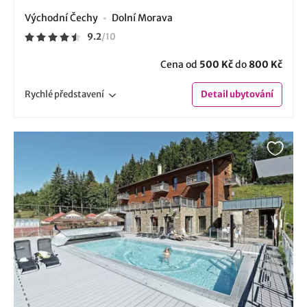
Východní Čechy
Dolní Morava
9.2
/
10
Cena od
500 Kč
do
800 Kč
Rychlé
představení
Detail
ubytování