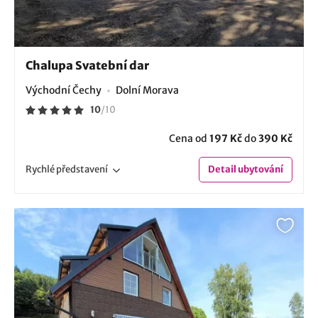
Chalupa Svatební dar
Východní Čechy
Dolní Morava
10
/
10
Cena od
197 Kč
do
390 Kč
Rychlé
představení
Detail
ubytování