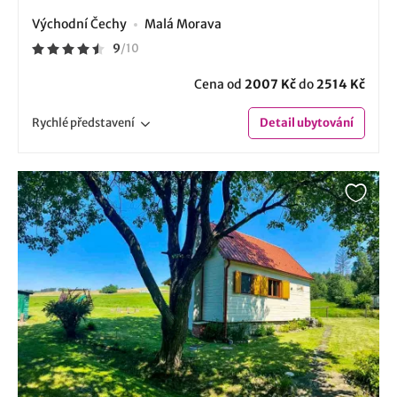
Východní Čechy
Malá Morava
9
/
10
Cena od
2007 Kč
do
2514 Kč
Rychlé
představení
Detail
ubytování