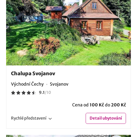
Chalupa Svojanov
Východní Čechy
Svojanov
9.1
/
10
Cena od
100 Kč
do
200 Kč
Rychlé
představení
Detail
ubytování