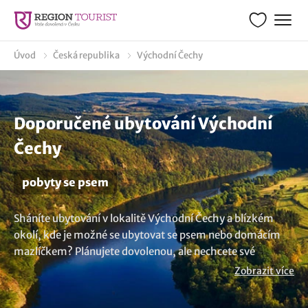
Úvod
Česká republika
Východní Čechy
Doporučené ubytování Východní
Čechy
pobyty se psem
Sháníte ubytování v lokalitě Východní Čechy a blízkém
okolí, kde je možné se ubytovat se psem nebo domácím
mazlíčkem? Plánujete dovolenou, ale nechcete své
čtyřnohé mazlíčky nechat doma? Nemějte obavy. Existuje
Zobrazit více
několik možnosti ubytování se psem v regionu Východní
Čechy, kde váš čtyřnový miláček bude vítán. A víte, že