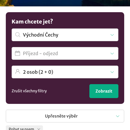
některá ubytování umožňují i pobyt s kočkou? Bez ohledu
na to, zda máte kočku, malého či velkého psa, můžete
snadno najít vhodné ubytování, které je přizpůsobeno
Kam chcete jet?
vašim potřebám. Řada ubytovacích zařízení totiž nabízí
přátelské prostředí pro zvířecí kamarády, ať už jde o
prostory pro venčení nebo další vybavení. Zdá se vám výběr
příliš malý? Zde jsou všechna
ubytování v lokalitě Východní
Čechy
..
Zrušit všechny filtry
Zobrazit
Upřesněte výběr
Pobyt se psem