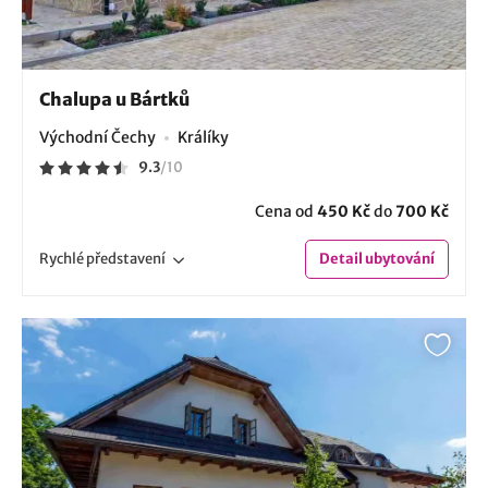
Chalupa u Bártků
Východní Čechy
Králíky
9.3
/
10
Cena od
450 Kč
do
700 Kč
Rychlé
představení
Detail
ubytování