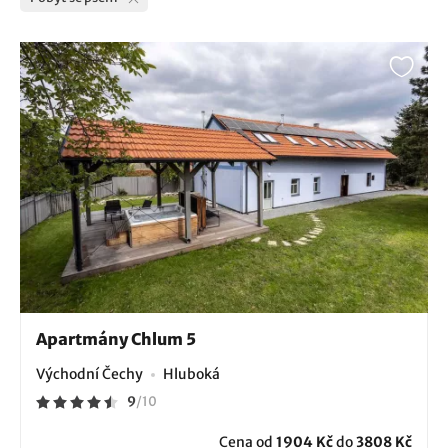
Apartmány Chlum 5
Východní Čechy
Hluboká
9
/
10
Cena od
1904 Kč
do
3808 Kč