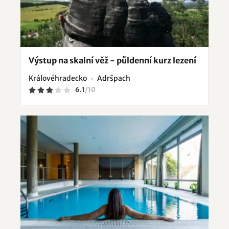
Výstup na skalní věž - půldenní kurz lezení
Královéhradecko
Adršpach
6.1
/
10