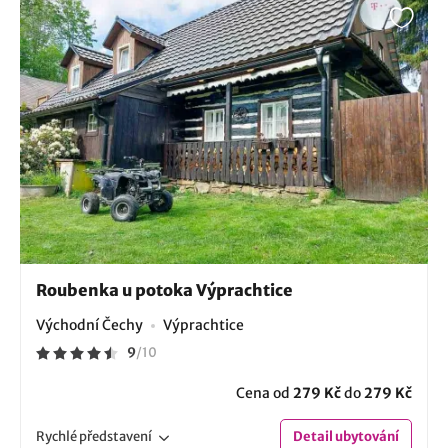
Roubenka u potoka Výprachtice
Východní Čechy
Výprachtice
9
/
10
Cena od
279 Kč
do
279 Kč
Rychlé
představení
Detail
ubytování