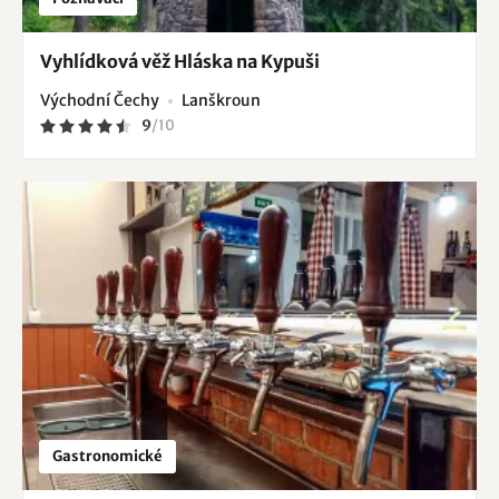
Vyhlídková věž Hláska na Kypuši
Východní Čechy
Lanškroun
9
/
10
Gastronomické