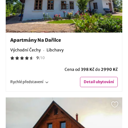
Apartmány Na Dařilce
Východní Čechy
Libchavy
9
/
10
Cena od
398 Kč
do
2990 Kč
Rychlé
představení
Detail
ubytování