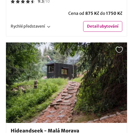
9.3
/
10
Cena od
875 Kč
do
1750 Kč
Rychlé
představení
Detail
ubytování
Hideandseek - Malá Morava