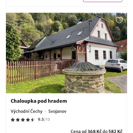
Chaloupka pod hradem
Východní Čechy
Svojanov
9.5
/
10
Cena od
368 Kč
do
582 Kč