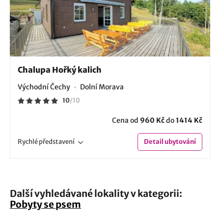
Chalupa Hořký kalich
Východní Čechy
Dolní Morava
10
/
10
Cena od
960 Kč
do
1414 Kč
Rychlé
představení
Detail
ubytování
Další vyhledávané lokality v kategorii:
Pobyty se psem