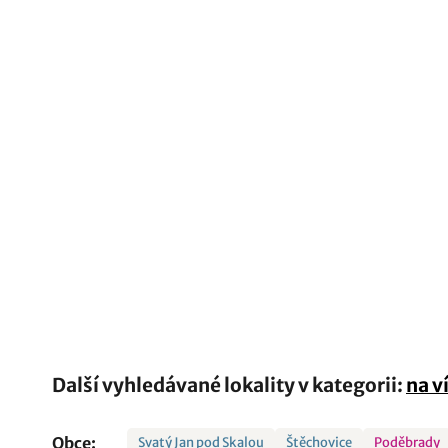
Další vyhledávané lokality v kategorii:
na v
Obce:
Svatý Jan pod Skalou
Štěchovice
Poděbrady