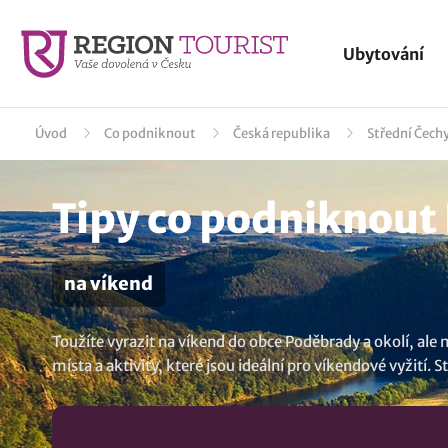
Ubytování
Úvod
Co podniknout
Česká republika
Střední Čech
Tipy co podniknout
na víkend
Toužíte vyrazit na víkend do obce Poděbrady a okolí, al
místa a aktivity, které jsou ideální pro víkendové vyžití. 