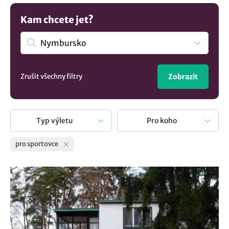
Kam chcete jet?
Zrušit všechny filtry
Zobrazit
Typ výletu
Pro koho
pro sportovce