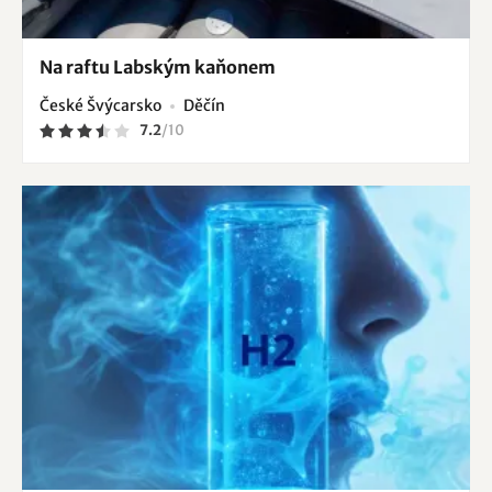
Na raftu Labským kaňonem
České Švýcarsko
Děčín
7.2
/
10