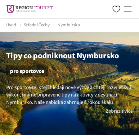
Úvod
Střední Čechy
Nymbursko
Tipy co podniknout Nymbursko
pro sportovce
Pro sportovce, kteří hledají nové výzvy a chtějí rozvíjet svůj
výkon, máme připravené tipy na aktivity v destinaci
Nymbursko. Naše nabídka zahrnuje širokou škálu
možností sportování, které jsou přizpůsobeny potřebám
Zobrazit více
těch, kteří chtějí udržet a zlepšit svoji kondici. Vyberte si z
našich tipů a překonávejte svoje limity každý den.