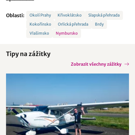
Oblasti:
Okolí Prahy
Křivoklátsko
Slapská přehrada
Kokořínsko
Orlická přehrada
Brdy
Vlašimsko
Nymbursko
Tipy na zážitky
Zobrazit všechny zážitky