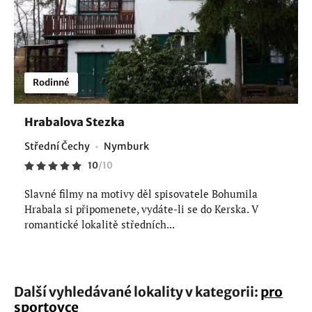
Rodinné
Hrabalova Stezka
Střední Čechy
Nymburk
10
/
10
Slavné filmy na motivy děl spisovatele Bohumila
Hrabala si připomenete, vydáte-li se do Kerska. V
romantické lokalitě středních...
Další vyhledávané lokality v kategorii:
pro
sportovce