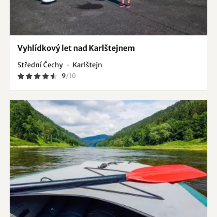
Vyhlídkový let nad Karlštejnem
Střední Čechy
Karlštejn
9
/
10