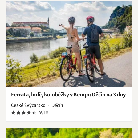
Ferrata, lodě, koloběžky v Kempu Děčín na 3 dny
České Švýcarsko
Děčín
9
/
10