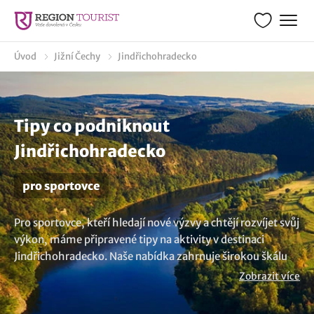
Úvod
Jižní Čechy
Jindřichohradecko
Tipy co podniknout
Jindřichohradecko
pro sportovce
Pro sportovce, kteří hledají nové výzvy a chtějí rozvíjet svůj
výkon, máme připravené tipy na aktivity v destinaci
Jindřichohradecko. Naše nabídka zahrnuje širokou škálu
možností sportování, které jsou přizpůsobeny potřebám
Zobrazit více
těch, kteří chtějí udržet a zlepšit svoji kondici. Vyberte si z
našich tipů a překonávejte svoje limity každý den.