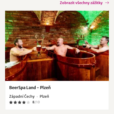
Zobrazit všechny zážitky
BeerSpa Land - Plzeň
Západní Čechy
Plzeň
8
/
10