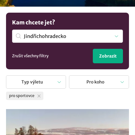
Kam chcete jet?
Zrušit všechny filtry
Zobrazit
Typ výletu
Pro koho
pro sportovce