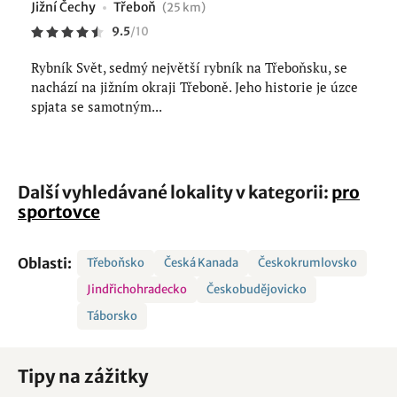
Jižní Čechy
Třeboň
(25 km)
9.5
/
10
Rybník Svět, sedmý největší rybník na Třeboňsku, se
nachází na jižním okraji Třeboně. Jeho historie je úzce
spjata se samotným...
Další vyhledávané lokality v kategorii:
pro
sportovce
Oblasti:
Třeboňsko
Česká Kanada
Českokrumlovsko
Jindřichohradecko
Českobudějovicko
Táborsko
Tipy na zážitky