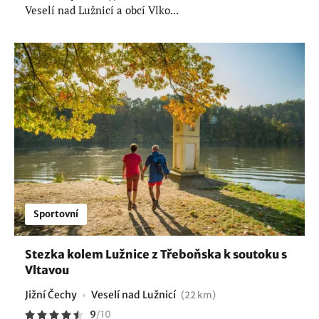
Veselí nad Lužnicí a obcí Vlko...
Sportovní
Stezka kolem Lužnice z Třeboňska k soutoku s
Vltavou
Jižní Čechy
Veselí nad Lužnicí
(22 km)
9
/
10