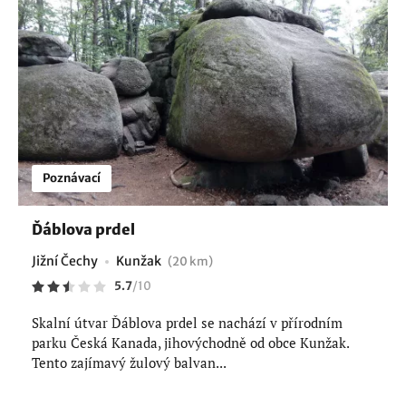
Poznávací
Ďáblova prdel
Jižní Čechy
Kunžak
(20 km)
5.7
/
10
Skalní útvar Ďáblova prdel se nachází v přírodním
parku Česká Kanada, jihovýchodně od obce Kunžak.
Tento zajímavý žulový balvan...