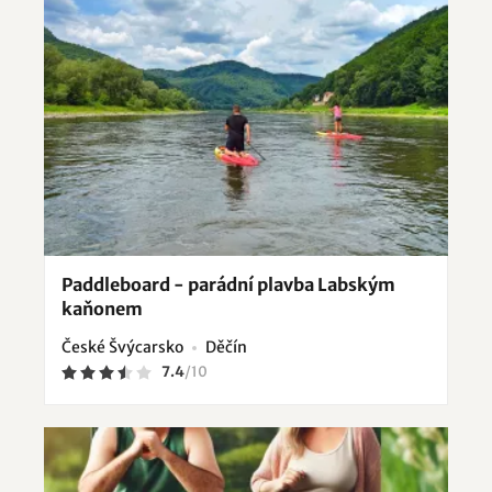
Paddleboard - parádní plavba Labským
kaňonem
České Švýcarsko
Děčín
7.4
/
10