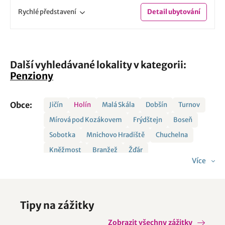
Rychlé
představení
Detail
ubytování
Další vyhledávané lokality v kategorii:
Penziony
Obce:
Jičín
Holín
Malá Skála
Dobšín
Turnov
Mírová pod Kozákovem
Frýdštejn
Boseň
Sobotka
Mnichovo Hradiště
Chuchelna
Kněžmost
Branžež
Žďár
Více
Tipy na zážitky
Zobrazit všechny zážitky