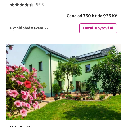
9
/
10
Cena od
750 Kč
do
925 Kč
Rychlé
představení
Detail
ubytování