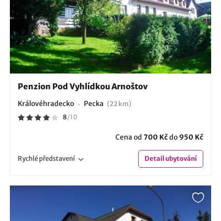
Penzion Pod Vyhlídkou Arnoštov
Královéhradecko
Pecka
(22 km)
8
/
10
Cena od
700 Kč
do
950 Kč
Rychlé
představení
Detail
ubytování