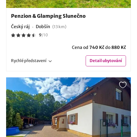
Penzion & Glamping Slunečno
Český ráj
Dobšín
(13 km)
9
/
10
Cena od
740 Kč
do
880 Kč
Rychlé
představení
Detail
ubytování