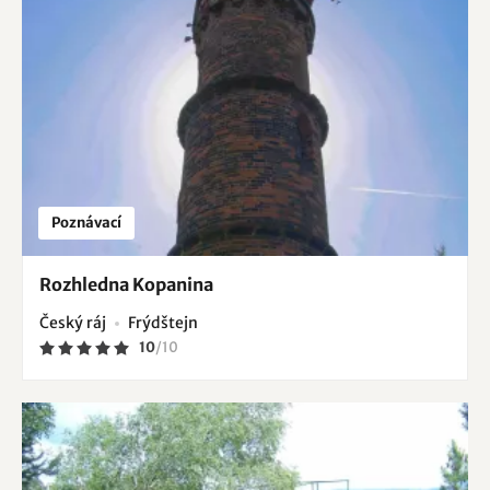
Poznávací
Rozhledna Kopanina
Český ráj
Frýdštejn
10
/
10