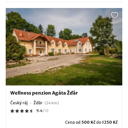
Wellness penzion Agáta Žďár
Český ráj
Žďár
(24 km)
9.4
/
10
Cena od
500 Kč
do
1250 Kč