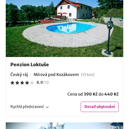
Penzion Loktuše
Český ráj
Mírová pod Kozákovem
(15 km)
8.9
/
10
Cena od
390 Kč
do
440 Kč
Rychlé
představení
Detail
ubytování