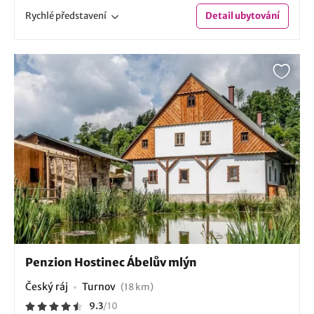
Rychlé
představení
Detail
ubytování
Penzion Hostinec Ábelův mlýn
Český ráj
Turnov
(18 km)
9.3
/
10