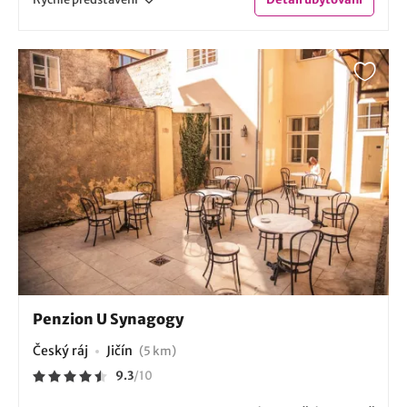
Penzion U Synagogy
Český ráj
Jičín
(5 km)
9.3
/
10