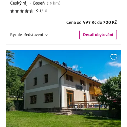
Český ráj
Boseň
(19 km)
9.1
/
10
Cena od
497 Kč
do
700 Kč
Rychlé
představení
Detail
ubytování