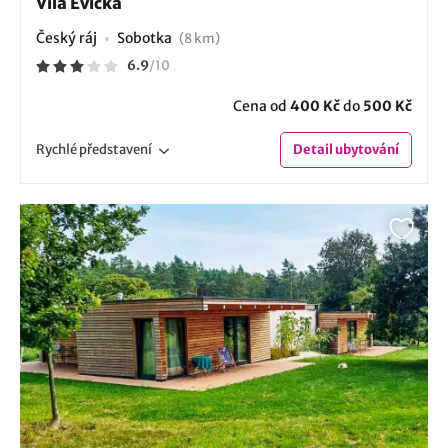
Vila Evička
Český ráj
Sobotka
(8 km)
6.9
/
10
Cena od
400 Kč
do
500 Kč
Rychlé
představení
Detail
ubytování