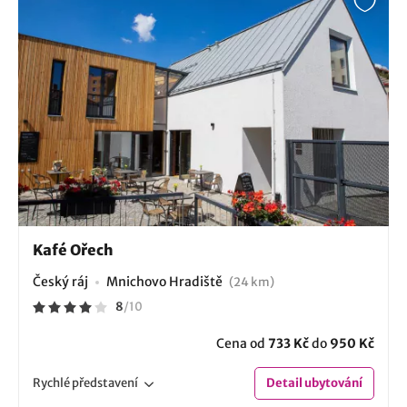
Kafé Ořech
Český ráj
Mnichovo Hradiště
(24 km)
8
/
10
Cena od
733 Kč
do
950 Kč
Rychlé
představení
Detail
ubytování