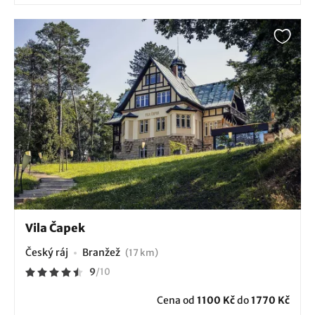
Vila Čapek
Český ráj
Branžež
(17 km)
9
/
10
Cena od
1100 Kč
do
1770 Kč