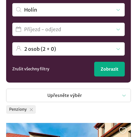
Chcete vidět více nabídek? Mrkněte na všechny možnosti
ubytování v lokalitě Holín
..
Zrušit všechny filtry
Zobrazit
Upřesněte výběr
Penziony