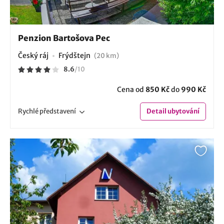
Penzion Bartošova Pec
Český ráj
Frýdštejn
(20 km)
8.6
/
10
Cena od
850 Kč
do
990 Kč
Rychlé
představení
Detail
ubytování