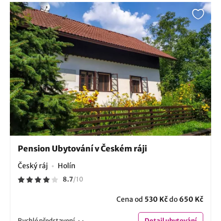
Pension Ubytování v Českém ráji
Český ráj
Holín
8.7
/
10
Cena od
530 Kč
do
650 Kč
Rychlé
představení
Detail
ubytování