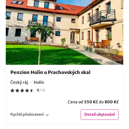
Penzion Holín u Prachovských skal
Český ráj
Holín
9
/
10
Cena od
550 Kč
do
800 Kč
Rychlé
představení
Detail
ubytování