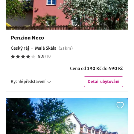
Penzion Neco
Český ráj
Malá Skála
(21 km)
8.9
/
10
Cena od
390 Kč
do
490 Kč
Rychlé
představení
Detail
ubytování