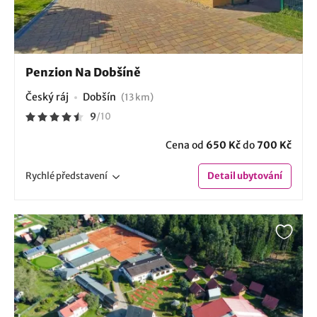
Penzion Na Dobšíně
Český ráj
Dobšín
(13 km)
9
/
10
Cena od
650 Kč
do
700 Kč
Rychlé
představení
Detail
ubytování