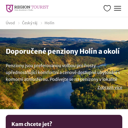
Úvod
Český ráj
Holín
Doporučené penziony Holín a okolí
Penziony jsou preferovanou volbou pro hosty
upřednostňující komfortní a cenově dostupné ubytování s
komorní atmosférou. Podívejte se na penizony v lokalitě
Holín a vyberte si některý z nabízených pensionů. Parádní
Zobrazit více
volba pro delší i krátkodobý pobyt. Dopřejte si příjemných
chvil, útulné prostředí a možnost stravování přímo v
penzionu. Objevte krásu oblasti Holín a užijte si pobyt plný
odpočinku. Penziony jsou cenově dostupnou alternativou a
mnohé z nich vynikají rodinnou atmosférou a jsou vhodné
Kam chcete jet?
pro rodiny s dětmi a hosty, kteří hledají klidné prostředí.