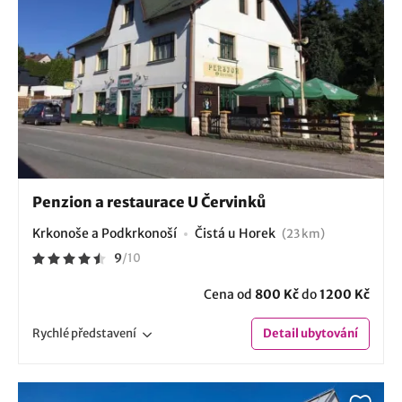
Penzion a restaurace U Červinků
Krkonoše a Podkrkonoší
Čistá u Horek
(23 km)
9
/
10
Cena od
800 Kč
do
1200 Kč
Rychlé
představení
Detail
ubytování