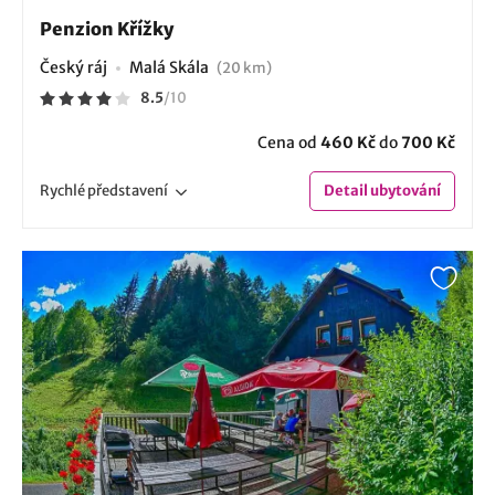
Penzion Křížky
Český ráj
Malá Skála
(20 km)
8.5
/
10
Cena od
460 Kč
do
700 Kč
Rychlé
představení
Detail
ubytování