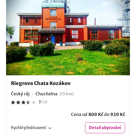
Riegrova Chata Kozákov
Český ráj
Chuchelna
(15 km)
7
/
10
Cena od
800 Kč
do
920 Kč
Rychlé
představení
Detail
ubytování