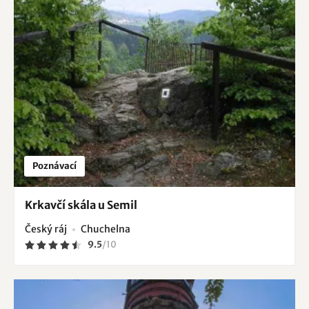
Poznávací
Krkavčí skála u Semil
Český ráj
Chuchelna
9.5
/
10