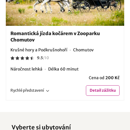
Romantická jízda kočárem v Zooparku
Chomutov
Krušné hory a Podkrušnohoří
Chomutov
9.5
/
10
Náročnost lehká
Délka 60 minut
Cena od
200 Kč
Rychlé
představení
Detail
zážitku
Vyberte si ubytování