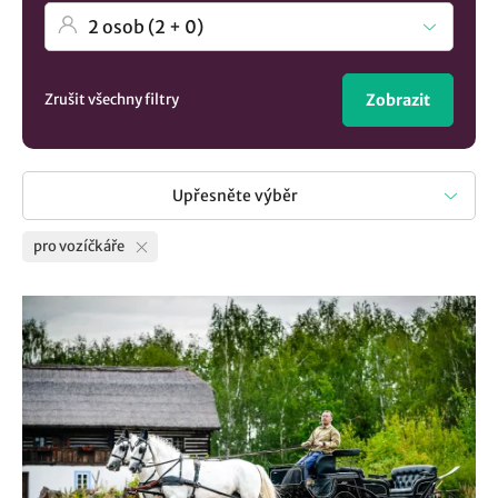
Zrušit všechny filtry
Zobrazit
Upřesněte výběr
pro vozíčkáře