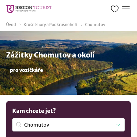
Úvod
Krušné hory a Podkrušnohoří
Chomutov
Zážitky Chomutov a okolí
pro vozíčkáře
Kam chcete jet?