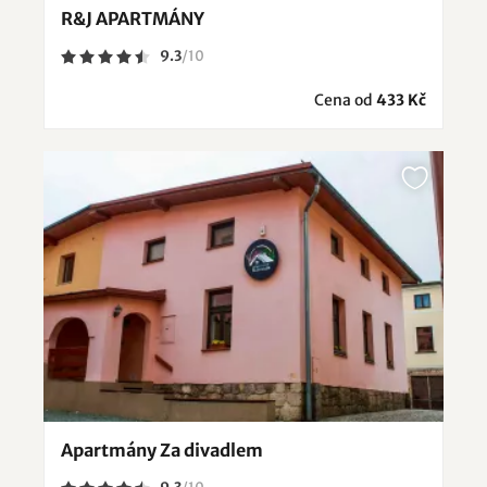
R&J APARTMÁNY
9.3
/
10
Cena od
433 Kč
Apartmány Za divadlem