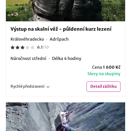
Výstup na skalní věž - půldenní kurz lezení
Královéhradecko
Adršpach
6.1
/
10
Náročnost střední
Délka 4 hodiny
Cena
1 600 Kč
Slevy na skupiny
Rychlé
představení
Detail
zážitku