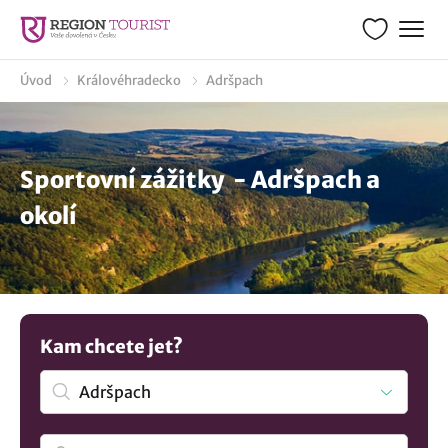
Úvod
Královéhradecko
Adršpach
Sportovní zážitky - Adršpach a
okolí
Kam chcete jet?